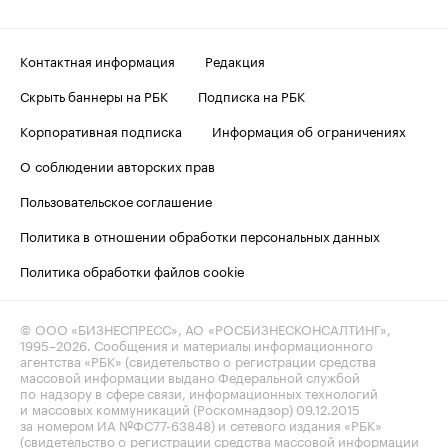
Контактная информация
Редакция
Скрыть баннеры на РБК
Подписка на РБК
Корпоративная подписка
Информация об ограничениях
О соблюдении авторских прав
Пользовательское соглашение
Политика в отношении обработки персональных данных
Политика обработки файлов cookie
© ООО «БИЗНЕСПРЕСС», АО «РОСБИЗНЕСКОНСАЛТИНГ»,
1995–2026
. Сообщения и материалы информационного
агентства «РБК» (свидетельство о регистрации средства
массовой информации выдано Федеральной службой
по надзору в сфере связи, информационных технологий
и массовых коммуникаций (Роскомнадзор) 09.12.2015
за номером ИА №ФС77-63848) и сетевого издания «РБК»
(свидетельство о регистрации средства массовой информации