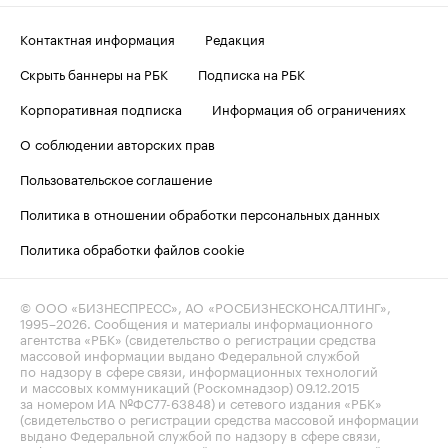
Контактная информация
Редакция
Скрыть баннеры на РБК
Подписка на РБК
Корпоративная подписка
Информация об ограничениях
О соблюдении авторских прав
Пользовательское соглашение
Политика в отношении обработки персональных данных
Политика обработки файлов cookie
© ООО «БИЗНЕСПРЕСС», АО «РОСБИЗНЕСКОНСАЛТИНГ»,
1995–2026
. Сообщения и материалы информационного
агентства «РБК» (свидетельство о регистрации средства
массовой информации выдано Федеральной службой
по надзору в сфере связи, информационных технологий
и массовых коммуникаций (Роскомнадзор) 09.12.2015
за номером ИА №ФС77-63848) и сетевого издания «РБК»
(свидетельство о регистрации средства массовой информации
выдано Федеральной службой по надзору в сфере связи,