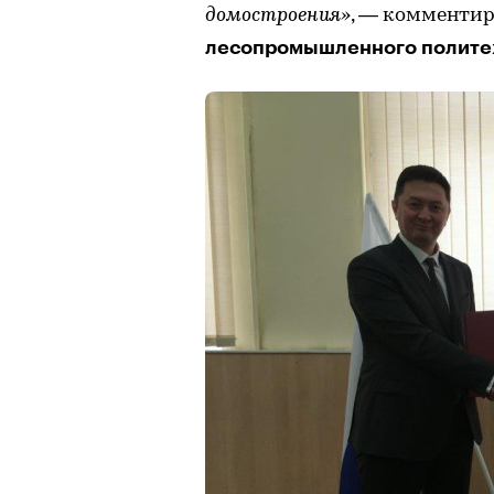
домостроения»
, — комменти
лесопромышленного политех