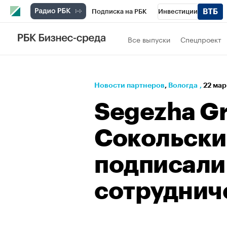
Подписка на РБК
Инвестиции
РБК Вино
Спорт
Школа управления
Все выпуски
Спецпроект
Национальные проекты
Город
Стил
Кредитные рейтинги
Франшизы
Га
Новости партнеров
⁠,
Вологда
,
22 мар
Проверка контрагентов
Политика
Э
Segezha G
Сокольски
подписали
сотруднич