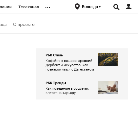
...
Вологда
пании
Телеканал
ионеры
ица
О проекте
вания
РБК Стиль
Кофейня в пещере, древний
личной валюты
Дербент и искусство: как
познакомиться с Дагестаном
РБК Тренды
Как поведение в соцсетях
влияет на карьеру