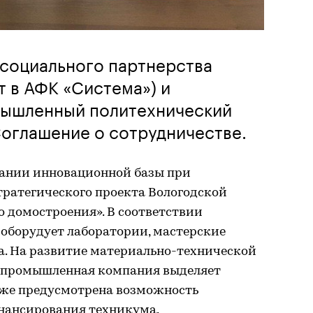
х социального партнерства
т в АФК «Система») и
мышленный политехнический
оглашение о сотрудничестве.
дании инновационной базы при
тратегического проекта Вологодской
о домостроения». В соответствии
 оборудует лаборатории, мастерские
а. На развитие материально-технической
сопромышленная компания выделяет
акже предусмотрена возможность
нансирования техникума.