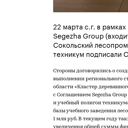
22 марта с.г. в рамка
Segezha Group (входи
Сокольский лесопро
техникум подписали С
Стороны договорились о соз
выполнении регионального с
области «Кластер деревянног
с Соглашением Segezha Group
и учебный полигон техникум
базы учебного заведения ле
1 млн руб. В текущем году т
увеличения общей суммы фи