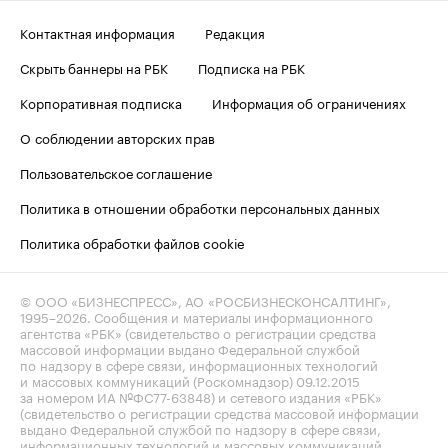
Контактная информация
Редакция
Скрыть баннеры на РБК
Подписка на РБК
Корпоративная подписка
Информация об ограничениях
О соблюдении авторских прав
Пользовательское соглашение
Политика в отношении обработки персональных данных
Политика обработки файлов cookie
© ООО «БИЗНЕСПРЕСС», АО «РОСБИЗНЕСКОНСАЛТИНГ»,
1995–2026
. Сообщения и материалы информационного
агентства «РБК» (свидетельство о регистрации средства
массовой информации выдано Федеральной службой
по надзору в сфере связи, информационных технологий
и массовых коммуникаций (Роскомнадзор) 09.12.2015
за номером ИА №ФС77-63848) и сетевого издания «РБК»
(свидетельство о регистрации средства массовой информации
выдано Федеральной службой по надзору в сфере связи,
информационных технологий и массовых коммуникаций