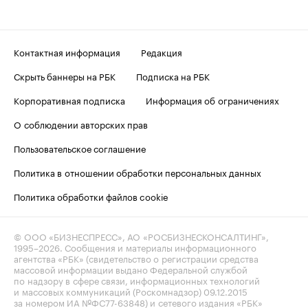
Контактная информация
Редакция
Скрыть баннеры на РБК
Подписка на РБК
Корпоративная подписка
Информация об ограничениях
О соблюдении авторских прав
Пользовательское соглашение
Политика в отношении обработки персональных данных
Политика обработки файлов cookie
© ООО «БИЗНЕСПРЕСС», АО «РОСБИЗНЕСКОНСАЛТИНГ»,
1995–2026
. Сообщения и материалы информационного
агентства «РБК» (свидетельство о регистрации средства
массовой информации выдано Федеральной службой
по надзору в сфере связи, информационных технологий
и массовых коммуникаций (Роскомнадзор) 09.12.2015
за номером ИА №ФС77-63848) и сетевого издания «РБК»