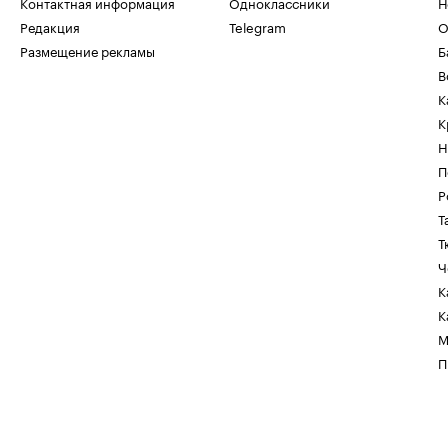
Контактная информация
Одноклассники
Н
Редакция
Telegram
О
Размещение рекламы
Б
В
К
К
Н
П
Р
Т
Т
Ч
К
К
М
П