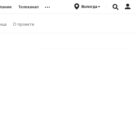
...
Вологда
пании
Телеканал
ионеры
ица
О проекте
вания
личной валюты