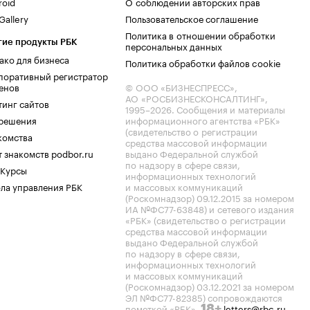
roid
О соблюдении авторских прав
allery
Пользовательское соглашение
Политика в отношении обработки
гие продукты РБК
персональных данных
ако для бизнеса
Политика обработки файлов cookie
поративный регистратор
енов
© ООО «БИЗНЕСПРЕСС»,
АО «РОСБИЗНЕСКОНСАЛТИНГ»,
тинг сайтов
1995–2026
. Сообщения и материалы
.решения
информационного агентства «РБК»
(свидетельство о регистрации
комства
средства массовой информации
 знакомств podbor.ru
выдано Федеральной службой
по надзору в сфере связи,
 Курсы
информационных технологий
ла управления РБК
и массовых коммуникаций
(Роскомнадзор) 09.12.2015 за номером
ИА №ФС77-63848) и сетевого издания
«РБК» (свидетельство о регистрации
средства массовой информации
выдано Федеральной службой
по надзору в сфере связи,
информационных технологий
и массовых коммуникаций
(Роскомнадзор) 03.12.2021 за номером
ЭЛ №ФС77-82385) сопровождаются
пометкой «РБК».
letters@rbc.ru
18+