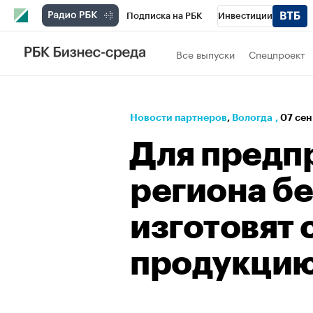
Подписка на РБК
Инвестиции
РБК Вино
Спорт
Школа управления
Все выпуски
Спецпроект
Национальные проекты
Город
Стил
Кредитные рейтинги
Франшизы
Га
Новости партнеров
⁠,
Вологда
,
07 сен
Проверка контрагентов
Политика
Э
Для предп
региона б
изготовят
продукци