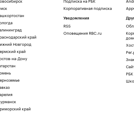
овосибирск
Подписка на РБК
And
мск
Корпоративная подписка
AppG
ашкортостан
Уведомления
Дру
ологда
RSS
Обл
алининград
Оповещения RBC.ru
Кор
раснодарский край
дом
ижний Новгород
Хос
ермский край
Рег
остов-на-Дону
Зна
атарстан
Сайт
юмень
РБК
ерноземье
Шко
авказ
арелия
урманск
риморский край