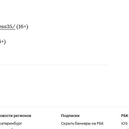
ess35/
(16+)
6+)
овости регионов
Подписки
РБК
катеринбург
Скрыть баннеры на РБК
iOS