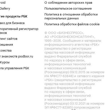
roid
О соблюдении авторских прав
allery
Пользовательское соглашение
Политика в отношении обработки
гие продукты РБК
персональных данных
ако для бизнеса
Политика обработки файлов cookie
поративный регистратор
енов
© ООО «БИЗНЕСПРЕСС»,
АО «РОСБИЗНЕСКОНСАЛТИНГ»,
тинг сайтов
1995–2026
. Сообщения и материалы
.решения
информационного агентства «РБК»
(свидетельство о регистрации
комства
средства массовой информации
 знакомств podbor.ru
выдано Федеральной службой
по надзору в сфере связи,
 Курсы
информационных технологий
ла управления РБК
и массовых коммуникаций
(Роскомнадзор) 09.12.2015 за номером
ИА №ФС77-63848) и сетевого издания
«РБК» (свидетельство о регистрации
средства массовой информации
выдано Федеральной службой
по надзору в сфере связи,
информационных технологий
и массовых коммуникаций
(Роскомнадзор) 03.12.2021 за номером
ЭЛ №ФС77-82385) сопровождаются