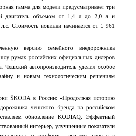
орная гамма для модели предусматривает три
ый двигатель объемом от
1,4 л
до
2,0 л
и
 л
.с. Стоимость новинки начинается от 1 961
ленную версию семейного внедорожника
шоу-румах российских официальных дилеров
а. Чешский автопроизводитель уделил особое
зайну и новым технологическим решениям
арки ŠKODA в России: «Продолжая историю
едорожника чешского бренда на российском
дставляем обновление KODIAQ. Эффектный
ствованный интерьер, улучшенные показатели
зопасность и комфорт – все это, наряду с