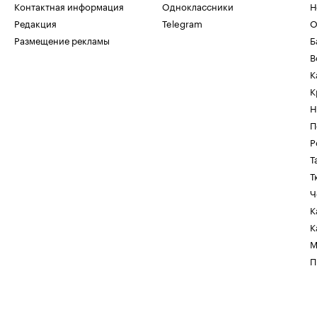
Контактная информация
Одноклассники
Н
Редакция
Telegram
О
Размещение рекламы
Б
В
К
К
Н
П
Р
Т
Т
Ч
К
К
М
П