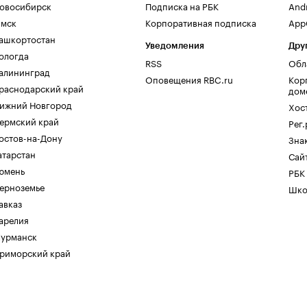
овосибирск
Подписка на РБК
And
мск
Корпоративная подписка
AppG
ашкортостан
Уведомления
Дру
ологда
RSS
Обл
алининград
Оповещения RBC.ru
Кор
раснодарский край
дом
ижний Новгород
Хос
ермский край
Рег
остов-на-Дону
Зна
атарстан
Сайт
юмень
РБК
ерноземье
Шко
авказ
арелия
урманск
риморский край