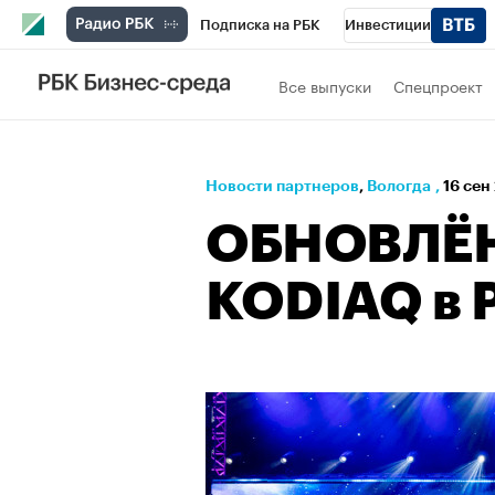
Подписка на РБК
Инвестиции
РБК Вино
Спорт
Школа управления
Все выпуски
Спецпроект
Национальные проекты
Город
Стил
Кредитные рейтинги
Франшизы
Га
Новости партнеров
⁠,
Вологда
,
16 сен
Проверка контрагентов
Политика
Э
ОБНОВЛЁ
KODIAQ в 