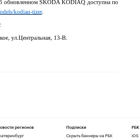
об обновленном ŠKODA KODIAQ доступна по
odels/kodiaq-tizer
.
с
ое, ул.Центральная, 13-В.
овости регионов
Подписки
РБК
катеринбург
Скрыть баннеры на РБК
iOS