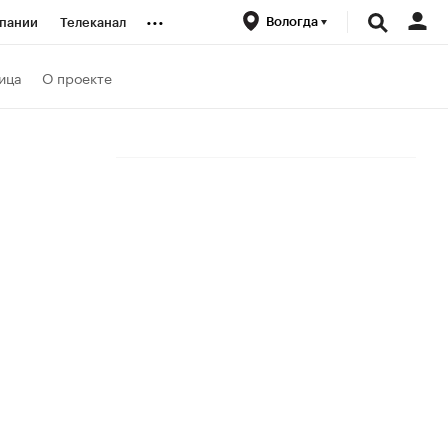
...
Вологда
пании
Телеканал
ионеры
ица
О проекте
вания
личной валюты