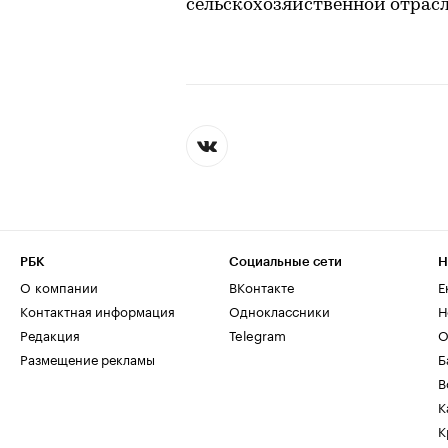
сельскохозяйственной отрасл
РБК
Социальные сети
Н
О компании
ВКонтакте
Е
Контактная информация
Одноклассники
Н
Редакция
Telegram
О
Размещение рекламы
Б
В
К
К