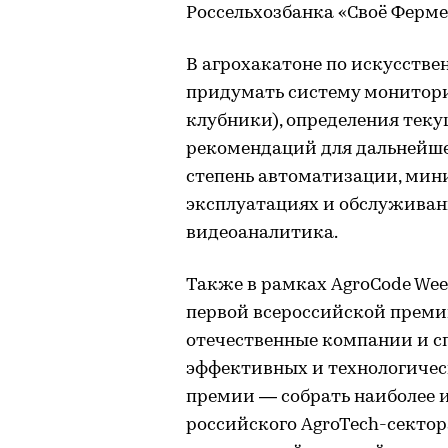
Россельхозбанка «Своё Ферме
В агрохакатоне по искусств
придумать систему монитори
клубники), определения тек
рекомендаций для дальнейше
степень автоматизации, мин
эксплуатациях и обслуживан
видеоаналитика.
Также в рамках AgroCode We
первой всероссийской премии
отечественные компании и с
эффективных и технологичес
премии — собрать наиболее 
российского AgroTech-сектор