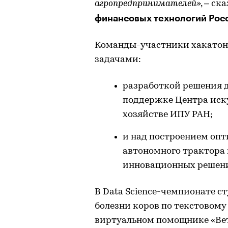
агропредпринимателей
», – ск
финансовых технологий Росс
Команды-участники хакатона
задачами:
разработкой решения 
поддержке Центра иску
хозяйстве ИПУ РАН;
и над построением оп
автономного трактора 
инновационных решений
В Data Science-чемпионате 
болезни коров по текстовом
виртуальном помощнике «Ве