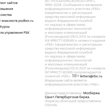
АО «РОСБИЗНЕСКОНСАЛТИНГ»,
тинг сайтов
1995–2026
. Сообщения и материалы
.решения
информационного агентства «РБК»
(свидетельство о регистрации
комства
средства массовой информации
 знакомств podbor.ru
выдано Федеральной службой
по надзору в сфере связи,
 Курсы
информационных технологий
ла управления РБК
и массовых коммуникаций
(Роскомнадзор) 09.12.2015 за номером
ИА №ФС77-63848) и сетевого издания
«РБК» (свидетельство о регистрации
средства массовой информации
выдано Федеральной службой
по надзору в сфере связи,
информационных технологий
и массовых коммуникаций
(Роскомнадзор) 03.12.2021 за номером
ЭЛ №ФС77-82385) сопровождаются
пометкой «РБК».
letters@rbc.ru
18+
Владельцем сайта является
информационное агентство «РБК».
Данные предоставлены:
Мосбиржа
,
Санкт-Петербургская биржа
.
Индексы облигаций предоставлены
Cbonds.