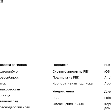
и.
овости регионов
Подписки
РБК
катеринбург
Скрыть баннеры на РБК
iOS
овосибирск
Подписка на РБК
And
мск
Корпоративная подписка
AppG
ашкортостан
Уведомления
Дру
ологда
RSS
Обл
алининград
Оповещения RBC.ru
Кор
раснодарский край
дом