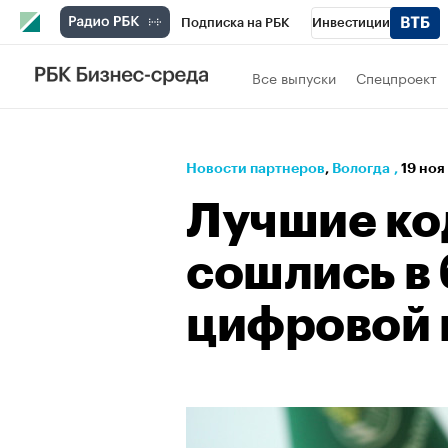
Подписка на РБК
Инвестиции
РБК Вино
Спорт
Школа управления
Все выпуски
Спецпроект
Национальные проекты
Город
Стил
Кредитные рейтинги
Франшизы
Га
Новости партнеров
⁠,
Вологда
,
19 ноя
Проверка контрагентов
Политика
Э
Лучшие ко
сошлись в 
цифровой 