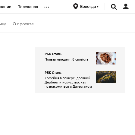
...
Вологда
пании
Телеканал
ионеры
ица
О проекте
вания
РБК Стиль
Польза миндаля: 8 свойств
личной валюты
РБК Стиль
Кофейня в пещере, древний
Дербент и искусство: как
познакомиться с Дагестаном