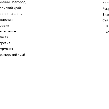
ижний Новгород
Хос
ермский край
Рег
остов-на-Дону
Зна
атарстан
Сайт
юмень
РБК
ерноземье
Шко
авказ
арелия
урманск
риморский край