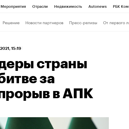
Мероприятия
Отрасли
Недвижимость
Autonews
РБК Ком
 РБК
РБК Образование
РБК Курсы
РБК Life
Тренды
Виз
Решение
Новости партнеров
Пресс-релизы
От первого л
ь
Крипто
РБК Бизнес-среда
Дискуссионный клуб
Исследо
зета
Спецпроекты СПб
Конференции СПб
Спецпроекты
 2021, 15:19
кономика
Бизнес
Технологии и медиа
Финансы
Рынок на
деры страны
битве за
прорыв в АПК