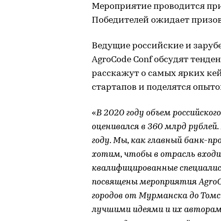
Мероприятие проводится при
Победителей ожидает призово
Ведущие российские и заруб
AgroCode Conf обсудят тенден
расскажут о самых ярких кей
стартапов и поделятся опыт
«
В 2020 году объем российско
оценивался в 360 млрд рубле
году. Мы, как главный банк-п
хотим, чтобы в отрасль входи
квалифицированные специали
посвящены мероприятия AgroCo
городов от Мурманска до Томск
лучшими идеями и их авторам