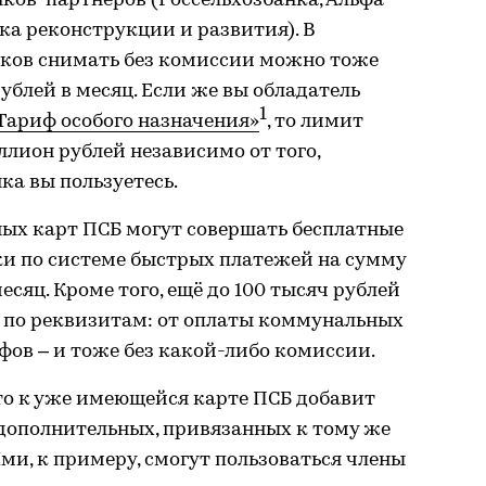
нков-партнёров (Россельхозбанка, Альфа-
ка реконструкции и развития). В
нков снимать без комиссии можно тоже
рублей в месяц. Если же вы обладатель
1
Тариф особого назначения»
, то лимит
ллион рублей независимо от того,
ка вы пользуетесь.
ых карт ПСБ могут совершать бесплатные
ки по системе быстрых платежей на сумму
есяц. Кроме того, ещё до 100 тысяч рублей
 по реквизитам: от оплаты коммунальных
фов – и тоже без какой-либо комиссии.
 то к уже имеющейся карте ПСБ добавит
дополнительных, привязанных к тому же
 Ими, к примеру, смогут пользоваться члены