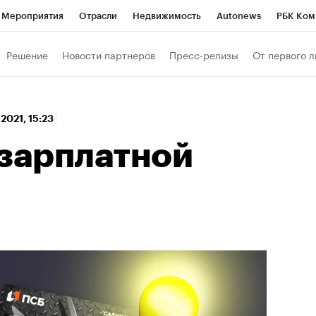
Мероприятия
Отрасли
Недвижимость
Autonews
РБК Ком
 РБК
РБК Образование
РБК Курсы
РБК Life
Тренды
Виз
Решение
Новости партнеров
Пресс-релизы
От первого л
ь
Крипто
РБК Бизнес-среда
Дискуссионный клуб
Исследо
зета
Спецпроекты СПб
Конференции СПб
Спецпроекты
 2021, 15:23
кономика
Бизнес
Технологии и медиа
Финансы
Рынок на
 зарплатной