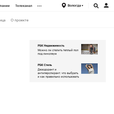
...
Вологда
пании
Телеканал
ионеры
ица
О проекте
вания
РБК Недвижимость
Можно ли стелить теплый пол
личной валюты
под линолеум
РБК Стиль
Дезодорант и
антиперспирант: что выбрать
и как правильно использовать