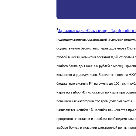
1
Зарплатная карта «Сильные люди. Тариф особого 
подведомственных организаций и силовых ведомст
осуществление бесплатных переводов через Систе
рублей в месяц комиссия составит 0,5% от суммы 
любого банка до 1 000 000 рублей в месяц. При с
комиссию индивидуально. Бесплатная оплата ЖКУ, 
бюджетную систему РФ на сумму до 100 тысяч рубл
карте на выбор: 4% на остаток по карте при общей
повышенных категориях товаров (супермаркеты – 2
начисляется кешбэк 1%. Кешбэк начисляется при о
процентов на остаток и кешбэка необходимо само
выборе бонуса и указании электронной почты про