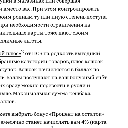
купки в магазинах или совершая
 вместо вас. При этом контролировать
своим родным ту или иную степень доступа
 при необходимости ограничения на
лнительные карты тоже дают своим
азличные льготы.
2
ой плюс»
от ПСБ на редкость выгодный
ыбранные категории товаров, плюс кешбэк
окупок. Кешбэк начисляется в баллах по
бль. Баллы поступают на ваш бонусный счёт
о их сразу можно перевести в рубли и
альше. Максимальная сумма кешбэка
баллов.
ете выбрать бонус «Процент на остаток»
жемесячно станет начислять вам 4% (карта