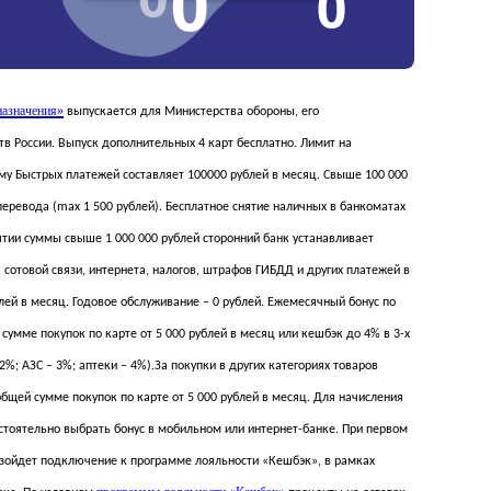
назначения»
выпускается для Министерства обороны, его
в России. Выпуск дополнительных 4 карт бесплатно. Лимит на
му Быстрых платежей составляет 100000 рублей в месяц. Свыше 100 000
перевода (max 1 500 рублей). Бесплатное снятие наличных в банкоматах
нятии суммы свыше 1 000 000 рублей сторонний банк устанавливает
сотовой связи, интернета, налогов, штрафов ГИБДД и других платежей в
ей в месяц. Годовое обслуживание – 0 рублей. Ежемесячный бонус по
 сумме покупок по карте от 5 000 рублей в месяц или кешбэк до 4% в 3-х
%; АЗС – 3%; аптеки – 4%).За покупки в других категориях товаров
бщей сумме покупок по карте от 5 000 рублей в месяц. Для начисления
стоятельно выбрать бонус в мобильном или интернет-банке. При первом
изойдет подключение к программе лояльности «Кешбэк», в рамках