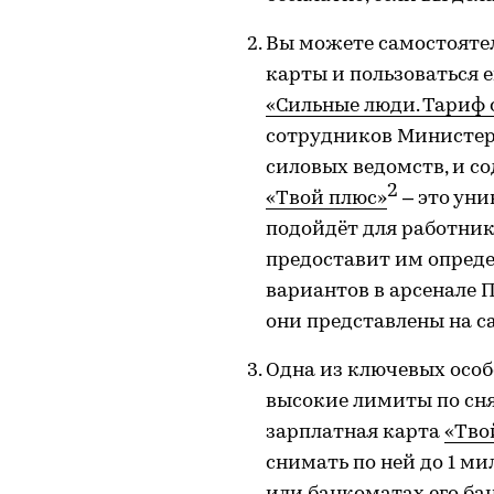
Вы можете самостоятел
карты и пользоваться 
«Сильные люди. Тариф 
сотрудников Министер
силовых ведомств, и с
2
«Твой плюс»
– это уни
подойдёт для работни
предоставит им опреде
вариантов в арсенале П
они представлены на с
Одна из ключевых особ
высокие лимиты по сня
зарплатная карта
«Тво
снимать по ней до 1 м