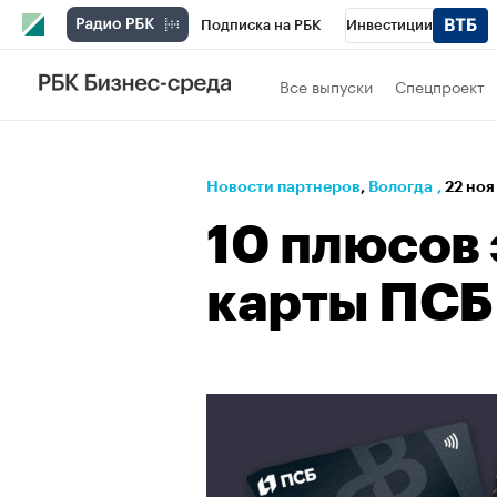
Подписка на РБК
Инвестиции
РБК Вино
Спорт
Школа управления
Все выпуски
Спецпроект
Национальные проекты
Город
Стил
Кредитные рейтинги
Франшизы
Га
Новости партнеров
⁠,
Вологда
,
22 ноя
Проверка контрагентов
Политика
Э
10 плюсов
карты ПСБ