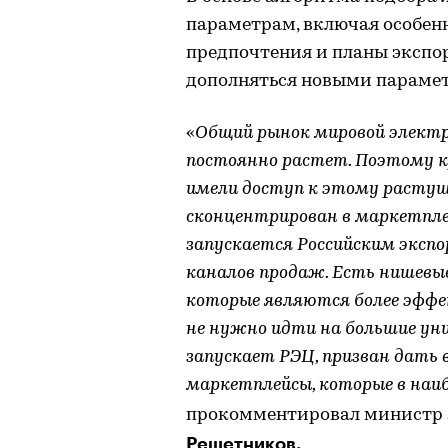
параметрам, включая особен
предпочтения и планы экспор
дополняться новыми параме
«
Общий рынок мировой электро
постоянно растет. Поэтому к
имели доступ к этому растуще
сконцентрирован в маркетплей
запускается Российским эксп
каналов продаж. Есть нишевые
которые являются более эфф
не нужно идти на большие уни
запускает РЭЦ, призван дать
маркетплейсы, которые в наи
прокомментировал министр 
Решетников.