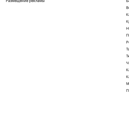
Размещение рекламы
Б
В
К
К
Н
П
Р
Т
Т
Ч
К
К
М
П