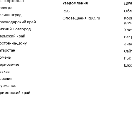
ашкортостан
Уведомления
Дру
ологда
RSS
Обл
алининград
Оповещения RBC.ru
Кор
раснодарский край
дом
ижний Новгород
Хос
ермский край
Рег
остов-на-Дону
Зна
атарстан
Сайт
юмень
РБК
ерноземье
Шко
авказ
арелия
урманск
риморский край