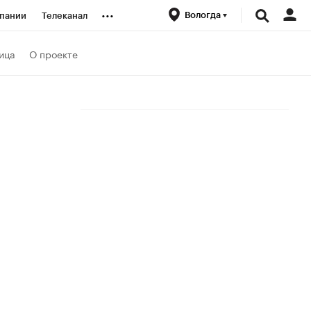
...
Вологда
пании
Телеканал
ионеры
ица
О проекте
вания
личной валюты