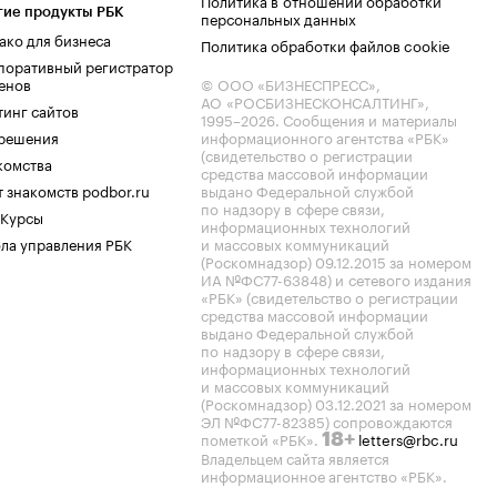
Политика в отношении обработки
гие продукты РБК
персональных данных
ако для бизнеса
Политика обработки файлов cookie
поративный регистратор
енов
© ООО «БИЗНЕСПРЕСС»,
АО «РОСБИЗНЕСКОНСАЛТИНГ»,
тинг сайтов
1995–2026
. Сообщения и материалы
.решения
информационного агентства «РБК»
(свидетельство о регистрации
комства
средства массовой информации
 знакомств podbor.ru
выдано Федеральной службой
по надзору в сфере связи,
 Курсы
информационных технологий
ла управления РБК
и массовых коммуникаций
(Роскомнадзор) 09.12.2015 за номером
ИА №ФС77-63848) и сетевого издания
«РБК» (свидетельство о регистрации
средства массовой информации
выдано Федеральной службой
по надзору в сфере связи,
информационных технологий
и массовых коммуникаций
(Роскомнадзор) 03.12.2021 за номером
ЭЛ №ФС77-82385) сопровождаются
пометкой «РБК».
letters@rbc.ru
18+
Владельцем сайта является
информационное агентство «РБК».