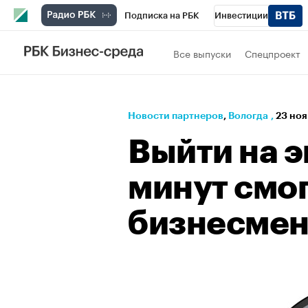
Подписка на РБК
Инвестиции
РБК Вино
Спорт
Школа управления
Все выпуски
Спецпроект
Национальные проекты
Город
Стил
Кредитные рейтинги
Франшизы
Га
Новости партнеров
⁠,
Вологда
,
23 ноя
Проверка контрагентов
Политика
Э
Выйти на э
минут смо
бизнесме