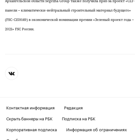
Архангельской области Segezha Group также получила приз за проект «CLT-
панели – климатически-нейтральный строительный материал будущего»
(FSC-C159149) в экономической номинации премии «Зеленый проект года –
2021» FSC России.
Контактная информация
Редакция
Скрыть баннеры на РБК
Подписка на РБК
Корпоративная подписка
Информация об ограничениях
О соблюдении авторских прав