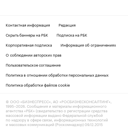
Контактная информация
Редакция
Скрыть баннеры на РБК
Подписка на РБК
Корпоративная подписка
Информация об ограничениях
О соблюдении авторских прав
Пользовательское соглашение
Политика в отношении обработки персональных данных
Политика обработки файлов cookie
© ООО «БИЗНЕСПРЕСС», АО «РОСБИЗНЕСКОНСАЛТИНГ»,
1995–2026
. Сообщения и материалы информационного
агентства «РБК» (свидетельство о регистрации средства
массовой информации выдано Федеральной службой
по надзору в сфере связи, информационных технологий
и массовых коммуникаций (Роскомнадзор) 09.12.2015