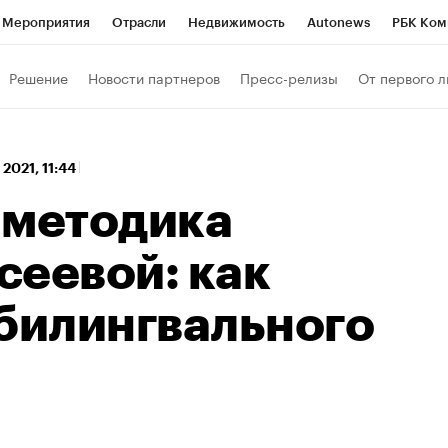
Мероприятия
Отрасли
Недвижимость
Autonews
РБК Ком
 РБК
РБК Образование
РБК Курсы
РБК Life
Тренды
Виз
Решение
Новости партнеров
Пресс-релизы
От первого л
ь
Крипто
РБК Бизнес-среда
Дискуссионный клуб
Исследо
зета
Спецпроекты СПб
Конференции СПб
Спецпроекты
 2021, 11:44
кономика
Бизнес
Технологии и медиа
Финансы
Рынок на
 методика
сеевой: как
 билингвального