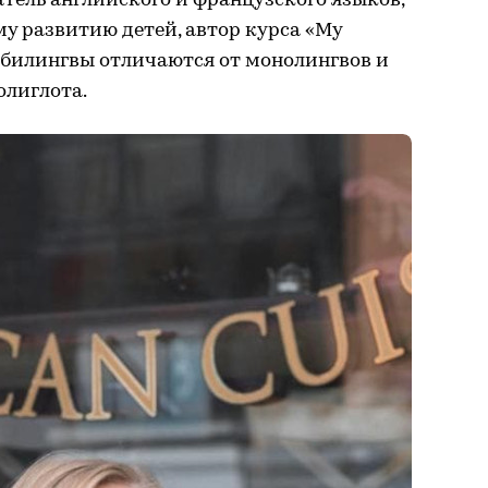
ель английского и французского языков,
у развитию детей, автор курса «My
ем билингвы отличаются от монолингвов и
олиглота.