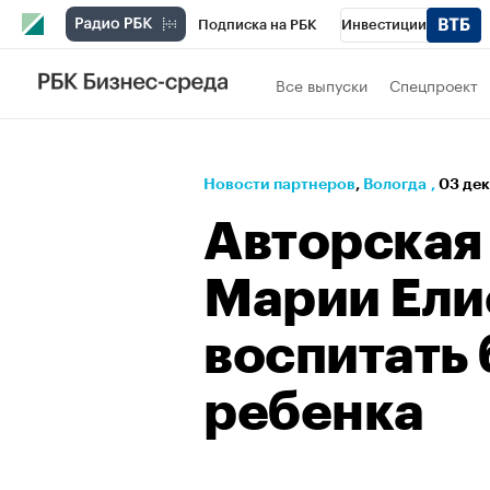
Подписка на РБК
Инвестиции
РБК Вино
Спорт
Школа управления
Все выпуски
Спецпроект
Национальные проекты
Город
Стил
Кредитные рейтинги
Франшизы
Га
Новости партнеров
⁠,
Вологда
,
03 дек
Проверка контрагентов
Политика
Э
Авторская
Марии Ели
воспитать
ребенка