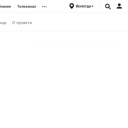
...
Вологда
пании
Телеканал
ионеры
ица
О проекте
вания
личной валюты