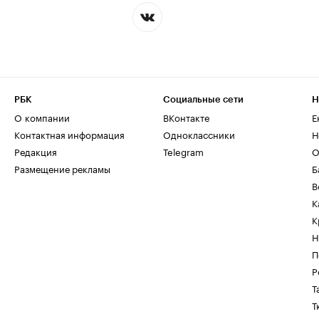
РБК
Социальные сети
Н
О компании
ВКонтакте
Е
Контактная информация
Одноклассники
Н
Редакция
Telegram
О
Размещение рекламы
Б
В
К
К
Н
П
Р
Т
Т