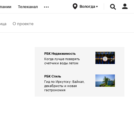
...
Вологда
пании
Телеканал
ионеры
ица
О проекте
вания
РБК Недвижимость
Когда лучше поверять
личной валюты
счетчики воды летом
РБК Стиль
Гид по Иркутску: Байкал,
декабристы и новая
гастрономия