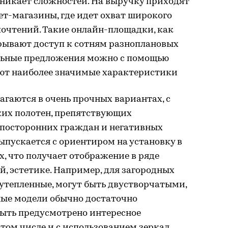
зникает сложностей. На выручку приходят
т-магазины, где идет охват широкого
почтений. Такие онлайн-площадки, как
крывают доступ к сотням разноплановых
льные предложения можно с помощью
ют наиболее значимые характеристики
агаются в очень прочных вариантах, с
их полотен, препятствующих
посторонних граждан и негативных
пускается с ориентиром на установку в
, что получает отображение в ряде
, эстетике. Например, для загородных
 утепленные, могут быть двустворчатыми,
ные модели обычно достаточно
быть предусмотрено интересное
том числе и с использованием зеркал,