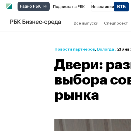
Подписка на РБК
Инвестиции
РБК Вино
Спорт
Школа управления
Все выпуски
Спецпроект
Национальные проекты
Город
Стил
Кредитные рейтинги
Франшизы
Га
Новости партнеров
⁠,
Вологда
,
21 янв
Проверка контрагентов
Политика
Э
Двери: ра
выбора со
рынка