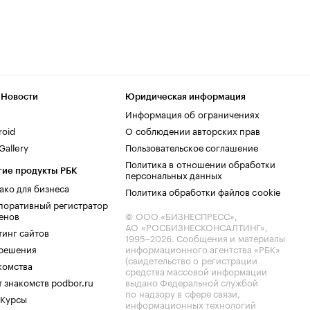
 Новости
Юридическая информация
Информация об ограничениях
roid
О соблюдении авторских прав
allery
Пользовательское соглашение
Политика в отношении обработки
гие продукты РБК
персональных данных
ако для бизнеса
Политика обработки файлов cookie
поративный регистратор
енов
© ООО «БИЗНЕСПРЕСС»,
АО «РОСБИЗНЕСКОНСАЛТИНГ»,
тинг сайтов
1995–2026
. Сообщения и материалы
.решения
информационного агентства «РБК»
(свидетельство о регистрации
комства
средства массовой информации
 знакомств podbor.ru
выдано Федеральной службой
по надзору в сфере связи,
 Курсы
информационных технологий