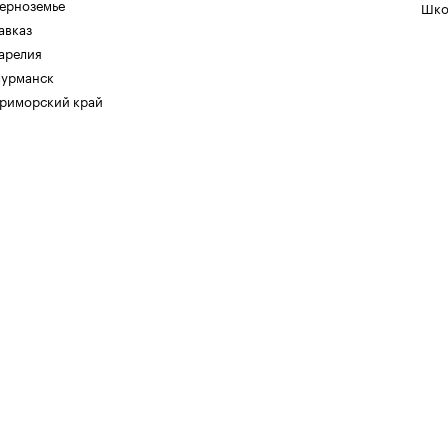
ерноземье
Шко
авказ
арелия
урманск
риморский край