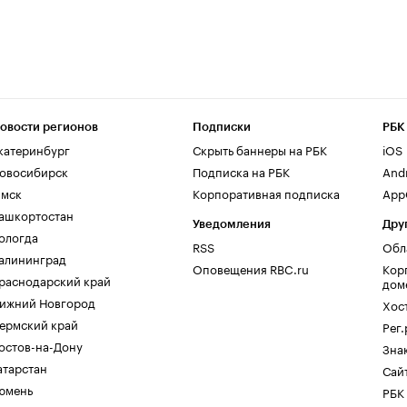
овости регионов
Подписки
РБК
катеринбург
Скрыть баннеры на РБК
iOS
овосибирск
Подписка на РБК
And
мск
Корпоративная подписка
AppG
ашкортостан
Уведомления
Дру
ологда
RSS
Обл
алининград
Оповещения RBC.ru
Кор
раснодарский край
дом
ижний Новгород
Хос
ермский край
Рег
остов-на-Дону
Зна
атарстан
Сайт
юмень
РБК