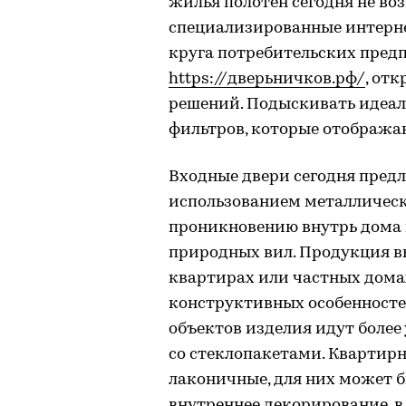
жилья полотен сегодня не во
специализированные интерне
круга потребительских пред
https://дверьничков.рф/
, от
решений. Подыскивать идеа
фильтров, которые отобража
Входные двери сегодня предл
использованием металлическ
проникновению внутрь дома 
природных вил. Продукция вы
квартирах или частных домах
конструктивных особенностей
объектов изделия идут более
со стеклопакетами. Квартир
лаконичные, для них может 
внутреннее декорирование, в 