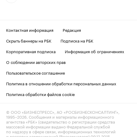
Контактная информация
Редакция
Скрыть баннеры на РБК
Подписка на РБК
Корпоративная подписка
Информация об ограничениях
О соблюдении авторских прав
Пользовательское соглашение
Политика в отношении обработки персональных данных
Политика обработки файлов cookie
© ООО «БИЗНЕСПРЕСС», АО «РОСБИЗНЕСКОНСАЛТИНГ»,
1995–2026
. Сообщения и материалы информационного
агентства «РБК» (свидетельство о регистрации средства
массовой информации выдано Федеральной службой
по надзору в сфере связи, информационных технологий
и массовых коммуникаций (Роскомнадзор) 09.12.2015