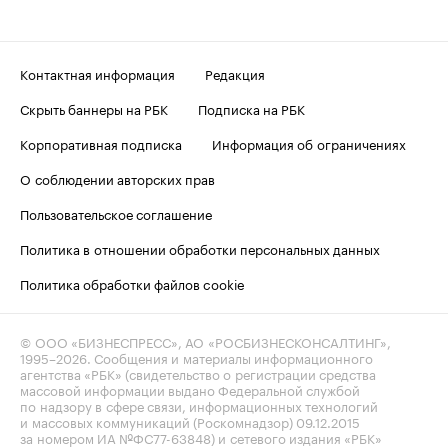
Контактная информация
Редакция
Скрыть баннеры на РБК
Подписка на РБК
Корпоративная подписка
Информация об ограничениях
О соблюдении авторских прав
Пользовательское соглашение
Политика в отношении обработки персональных данных
Политика обработки файлов cookie
© ООО «БИЗНЕСПРЕСС», АО «РОСБИЗНЕСКОНСАЛТИНГ»,
1995–2026
. Сообщения и материалы информационного
агентства «РБК» (свидетельство о регистрации средства
массовой информации выдано Федеральной службой
по надзору в сфере связи, информационных технологий
и массовых коммуникаций (Роскомнадзор) 09.12.2015
за номером ИА №ФС77-63848) и сетевого издания «РБК»