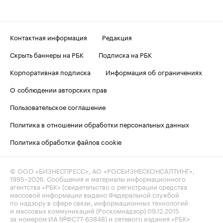
Контактная информация
Редакция
Скрыть баннеры на РБК
Подписка на РБК
Корпоративная подписка
Информация об ограничениях
О соблюдении авторских прав
Пользовательское соглашение
Политика в отношении обработки персональных данных
Политика обработки файлов cookie
© ООО «БИЗНЕСПРЕСС», АО «РОСБИЗНЕСКОНСАЛТИНГ»,
1995–2026
. Сообщения и материалы информационного
агентства «РБК» (свидетельство о регистрации средства
массовой информации выдано Федеральной службой
по надзору в сфере связи, информационных технологий
и массовых коммуникаций (Роскомнадзор) 09.12.2015
за номером ИА №ФС77-63848) и сетевого издания «РБК»