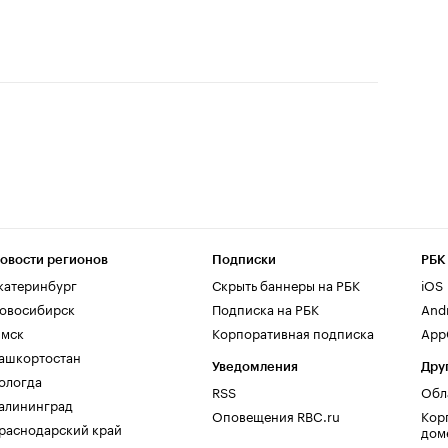
овости регионов
Подписки
РБК
катеринбург
Скрыть баннеры на РБК
iOS
овосибирск
Подписка на РБК
And
мск
Корпоративная подписка
AppG
ашкортостан
Уведомления
Дру
ологда
RSS
Обл
алининград
Оповещения RBC.ru
Кор
раснодарский край
дом