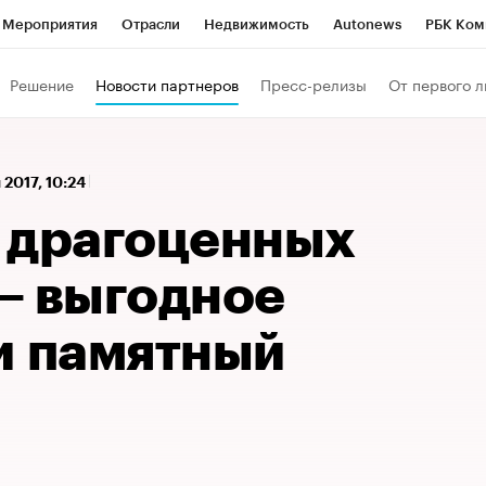
Мероприятия
Отрасли
Недвижимость
Autonews
РБК Ком
 РБК
РБК Образование
РБК Курсы
РБК Life
Тренды
Виз
Решение
Новости партнеров
Пресс-релизы
От первого л
ь
Крипто
РБК Бизнес-среда
Дискуссионный клуб
Исследо
зета
Спецпроекты СПб
Конференции СПб
Спецпроекты
 2017, 10:24
кономика
Бизнес
Технологии и медиа
Финансы
Рынок на
 драгоценных
— выгодное
и памятный