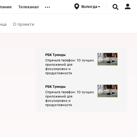
...
Вологда
пании
Телеканал
ионеры
ица
О проекте
вания
РБК Тренды
Спрячьте телефон: 10 лучших
личной валюты
приложений для
фокусировки и
продуктивности
РБК Тренды
Спрячьте телефон: 10 лучших
приложений для
фокусировки и
продуктивности