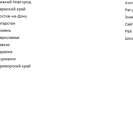
ижний Новгород
Хос
ермский край
Рег
остов-на-Дону
Зна
атарстан
Сайт
юмень
РБК
ерноземье
Шко
авказ
арелия
урманск
риморский край