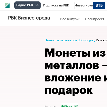
Подписка на РБК
Инвестиции
РБК Вино
Спорт
Школа управления
Все выпуски
Спецпроект
Национальные проекты
Город
Стил
Кредитные рейтинги
Франшизы
Га
Новости партнеров
⁠,
Вологда
,
27 июл
Проверка контрагентов
Политика
Э
Монеты из
металлов 
вложение 
подарок
Реклама: