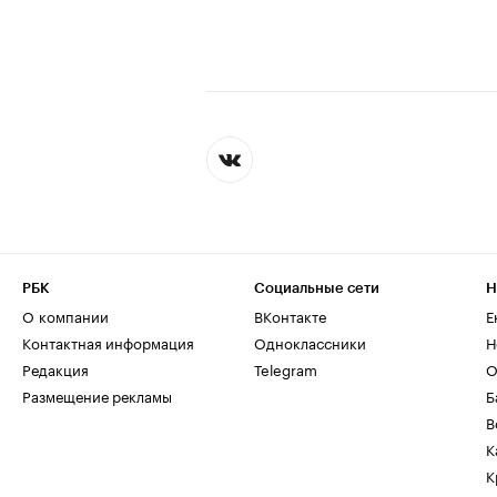
РБК
Социальные сети
Н
О компании
ВКонтакте
Е
Контактная информация
Одноклассники
Н
Редакция
Telegram
О
Размещение рекламы
Б
В
К
К