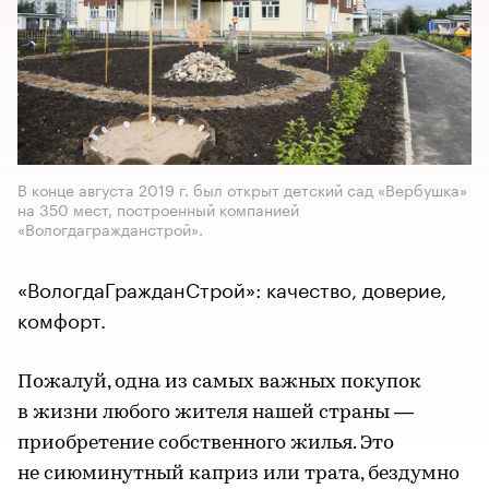
В конце августа 2019 г. был открыт детский сад «Вербушка»
на 350 мест, построенный компанией
«Вологдагражданстрой».
«ВологдаГражданСтрой»: качество, доверие,
комфорт.
Пожалуй, одна из самых важных покупок
в жизни любого жителя нашей страны —
приобретение собственного жилья. Это
не сиюминутный каприз или трата, бездумно