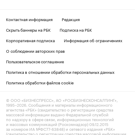
Контактная информация
Редакция
Скрыть баннеры на РБК
Подписка на РБК
Корпоративная подписка
Информация об ограничениях
О соблюдении авторских прав
Пользовательское соглашение
Политика в отношении обработки персональных данных
Политика обработки файлов cookie
© ООО «БИЗНЕСПРЕСС», АО «РОСБИЗНЕСКОНСАЛТИНГ»,
1995–2026
. Сообщения и материалы информационного
агентства «РБК» (свидетельство о регистрации средства
массовой информации выдано Федеральной службой
по надзору в сфере связи, информационных технологий
и массовых коммуникаций (Роскомнадзор) 09.12.2015
за номером ИА №ФС77-63848) и сетевого издания «РБК»
(свидетельство о регистрации средства массовой информации