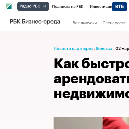
Подписка на РБК
Инвестиции
РБК Вино
Спорт
Школа управления
Все выпуски
Спецпроект
Национальные проекты
Город
Стил
Кредитные рейтинги
Франшизы
Га
Новости партнеров
⁠,
Вологда
,
02 мар
Проверка контрагентов
Политика
Э
Как быстр
арендоват
недвижим