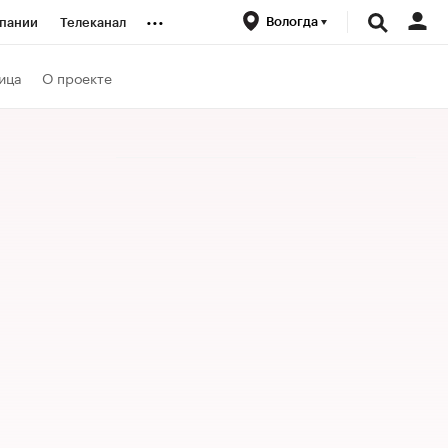
...
Вологда
пании
Телеканал
ионеры
ица
О проекте
вания
личной валюты