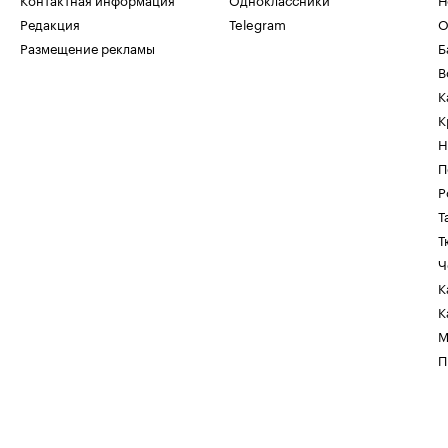
Редакция
Telegram
О
Размещение рекламы
Б
В
К
К
Н
П
Р
Т
Т
Ч
К
К
М
П