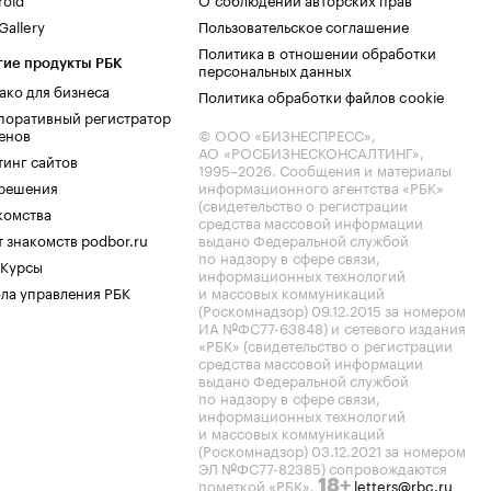
allery
Пользовательское соглашение
Политика в отношении обработки
гие продукты РБК
персональных данных
ако для бизнеса
Политика обработки файлов cookie
поративный регистратор
енов
© ООО «БИЗНЕСПРЕСС»,
АО «РОСБИЗНЕСКОНСАЛТИНГ»,
тинг сайтов
1995–2026
. Сообщения и материалы
.решения
информационного агентства «РБК»
(свидетельство о регистрации
комства
средства массовой информации
 знакомств podbor.ru
выдано Федеральной службой
по надзору в сфере связи,
 Курсы
информационных технологий
ла управления РБК
и массовых коммуникаций
(Роскомнадзор) 09.12.2015 за номером
ИА №ФС77-63848) и сетевого издания
«РБК» (свидетельство о регистрации
средства массовой информации
выдано Федеральной службой
по надзору в сфере связи,
информационных технологий
и массовых коммуникаций
(Роскомнадзор) 03.12.2021 за номером
ЭЛ №ФС77-82385) сопровождаются
пометкой «РБК».
letters@rbc.ru
18+