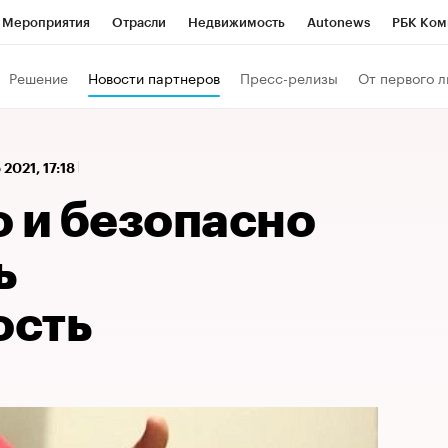
Мероприятия
Отрасли
Недвижимость
Autonews
РБК Ком
 РБК
РБК Образование
РБК Курсы
РБК Life
Тренды
Виз
Решение
Новости партнеров
Пресс-релизы
От первого л
ь
Крипто
РБК Бизнес-среда
Дискуссионный клуб
Исследо
зета
Спецпроекты СПб
Конференции СПб
Спецпроекты
 2021, 17:18
кономика
Бизнес
Технологии и медиа
Финансы
Рынок на
о и безопасно
ь
ость