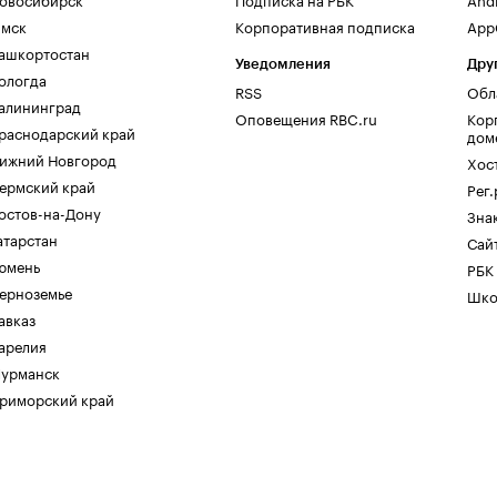
мск
Корпоративная подписка
AppG
ашкортостан
Уведомления
Дру
ологда
RSS
Обл
алининград
Оповещения RBC.ru
Кор
раснодарский край
дом
ижний Новгород
Хос
ермский край
Рег
остов-на-Дону
Зна
атарстан
Сайт
юмень
РБК
ерноземье
Шко
авказ
арелия
урманск
риморский край