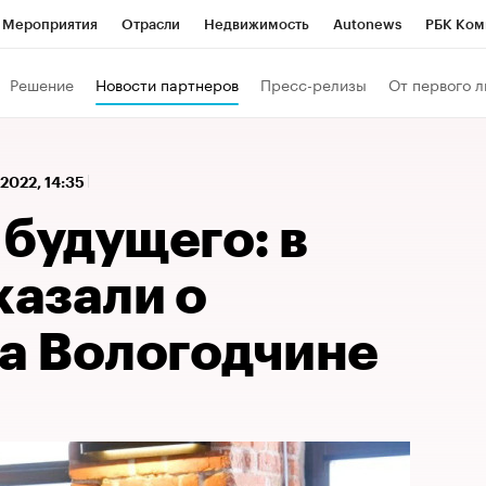
Мероприятия
Отрасли
Недвижимость
Autonews
РБК Ком
 РБК
РБК Образование
РБК Курсы
РБК Life
Тренды
Виз
Решение
Новости партнеров
Пресс-релизы
От первого л
ь
Крипто
РБК Бизнес-среда
Дискуссионный клуб
Исследо
зета
Спецпроекты СПб
Конференции СПб
Спецпроекты
 2022, 14:35
кономика
Бизнес
Технологии и медиа
Финансы
Рынок на
будущего: в
казали о
на Вологодчине