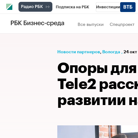
Подписка на РБК
Инвестиции
РБК Вино
Спорт
Школа управления
Все выпуски
Спецпроект
Национальные проекты
Город
Стил
Кредитные рейтинги
Франшизы
Га
Новости партнеров
⁠,
Вологда
,
24 окт
Проверка контрагентов
Политика
Э
Опоры для 
Tele2 расс
развитии 