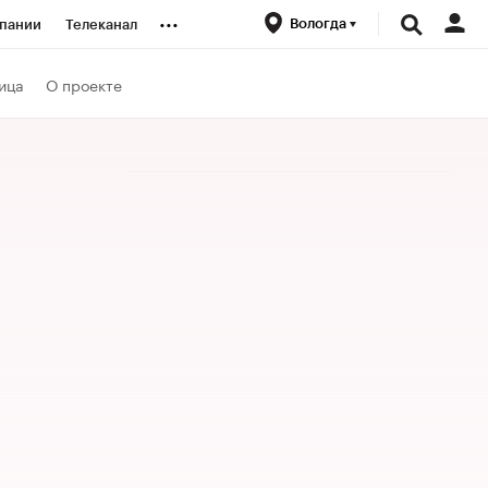
...
Вологда
пании
Телеканал
ионеры
ица
О проекте
вания
личной валюты