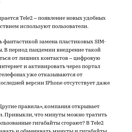
т
ирается Tele2 – появление новых удобных
ьствием используют пользователи.
сь фантастикой замена пластиковых SIM-
ы. В период пандемии внедрение такой
аться от лишних контактов – цифровую
интернет и активировать через портал
 телефонах уже отказываются от
последней версии IPhone отсутствует даже
Другие правила», компания открывает
и. Привыкли, что минуты можно тратить
ользованные гигабайты сгорают? В Tele2
авать и обменивать минуты и гигабайты.