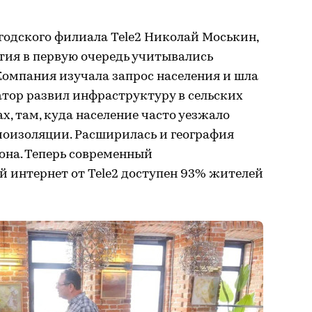
годского филиала Tele2 Николай Моськин,
ия в первую очередь учитывались
Компания изучала запрос населения и шла
ратор развил инфраструктуру в сельских
х, там, куда население часто уезжало
моизоляции. Расширилась и география
она. Теперь современный
 интернет от Tele2 доступен 93% жителей