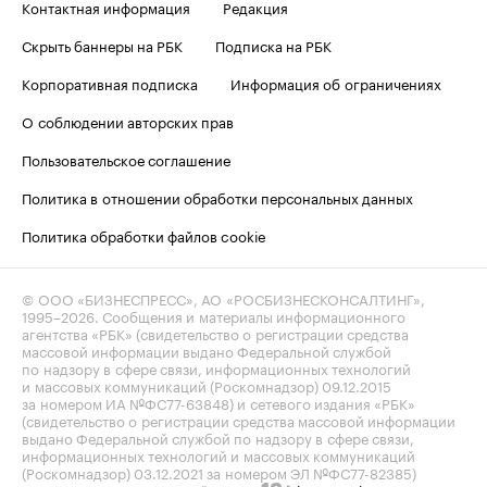
Контактная информация
Редакция
Скрыть баннеры на РБК
Подписка на РБК
Корпоративная подписка
Информация об ограничениях
О соблюдении авторских прав
Пользовательское соглашение
Политика в отношении обработки персональных данных
Политика обработки файлов cookie
© ООО «БИЗНЕСПРЕСС», АО «РОСБИЗНЕСКОНСАЛТИНГ»,
1995–2026
. Сообщения и материалы информационного
агентства «РБК» (свидетельство о регистрации средства
массовой информации выдано Федеральной службой
по надзору в сфере связи, информационных технологий
и массовых коммуникаций (Роскомнадзор) 09.12.2015
за номером ИА №ФС77-63848) и сетевого издания «РБК»
(свидетельство о регистрации средства массовой информации
выдано Федеральной службой по надзору в сфере связи,
информационных технологий и массовых коммуникаций
(Роскомнадзор) 03.12.2021 за номером ЭЛ №ФС77-82385)