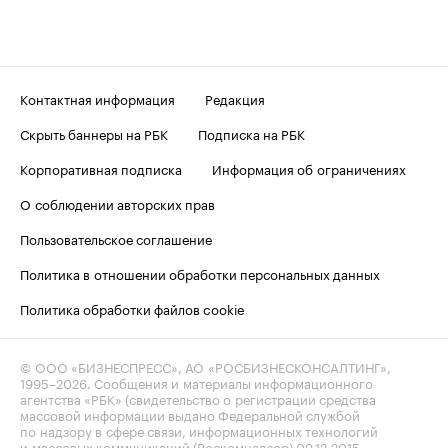
Контактная информация
Редакция
Скрыть баннеры на РБК
Подписка на РБК
Корпоративная подписка
Информация об ограничениях
О соблюдении авторских прав
Пользовательское соглашение
Политика в отношении обработки персональных данных
Политика обработки файлов cookie
© ООО «БИЗНЕСПРЕСС», АО «РОСБИЗНЕСКОНСАЛТИНГ»,
1995–2026
. Сообщения и материалы информационного
агентства «РБК» (свидетельство о регистрации средства
массовой информации выдано Федеральной службой
по надзору в сфере связи, информационных технологий
и массовых коммуникаций (Роскомнадзор) 09.12.2015