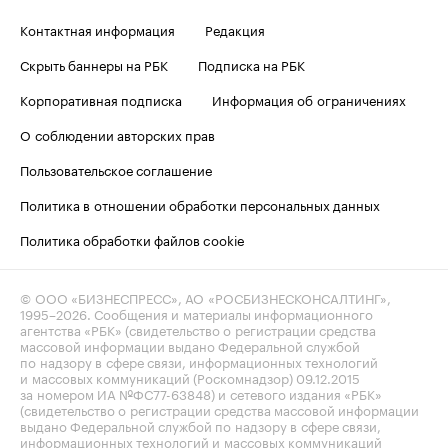
Контактная информация
Редакция
Скрыть баннеры на РБК
Подписка на РБК
Корпоративная подписка
Информация об ограничениях
О соблюдении авторских прав
Пользовательское соглашение
Политика в отношении обработки персональных данных
Политика обработки файлов cookie
© ООО «БИЗНЕСПРЕСС», АО «РОСБИЗНЕСКОНСАЛТИНГ»,
1995–2026
. Сообщения и материалы информационного
агентства «РБК» (свидетельство о регистрации средства
массовой информации выдано Федеральной службой
по надзору в сфере связи, информационных технологий
и массовых коммуникаций (Роскомнадзор) 09.12.2015
за номером ИА №ФС77-63848) и сетевого издания «РБК»
(свидетельство о регистрации средства массовой информации
выдано Федеральной службой по надзору в сфере связи,
информационных технологий и массовых коммуникаций