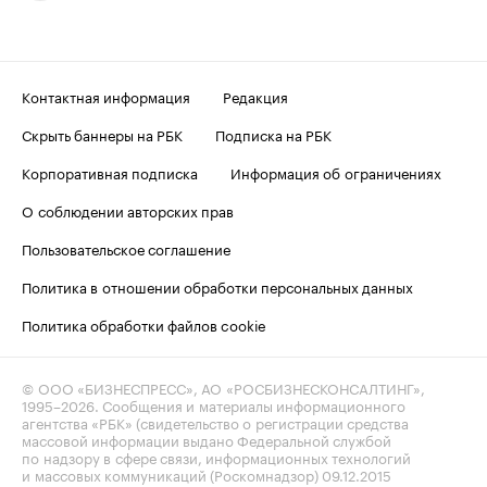
Контактная информация
Редакция
Скрыть баннеры на РБК
Подписка на РБК
Корпоративная подписка
Информация об ограничениях
О соблюдении авторских прав
Пользовательское соглашение
Политика в отношении обработки персональных данных
Политика обработки файлов cookie
© ООО «БИЗНЕСПРЕСС», АО «РОСБИЗНЕСКОНСАЛТИНГ»,
1995–2026
. Сообщения и материалы информационного
агентства «РБК» (свидетельство о регистрации средства
массовой информации выдано Федеральной службой
по надзору в сфере связи, информационных технологий
и массовых коммуникаций (Роскомнадзор) 09.12.2015