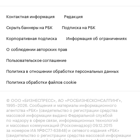
Контактная информация
Редакция
Скрыть баннеры на РБК
Подписка на РБК
Корпоративная подписка
Информация об ограничениях
О соблюдении авторских прав
Пользовательское соглашение
Политика в отношении обработки персональных данных
Политика обработки файлов cookie
© ООО «БИЗНЕСПРЕСС», АО «РОСБИЗНЕСКОНСАЛТИНГ»,
1995–2026
. Сообщения и материалы информационного
агентства «РБК» (свидетельство о регистрации средства
массовой информации выдано Федеральной службой
по надзору в сфере связи, информационных технологий
и массовых коммуникаций (Роскомнадзор) 09.12.2015
за номером ИА №ФС77-63848) и сетевого издания «РБК»
(свидетельство о регистрации средства массовой информации
выдано Федеральной службой по надзору в сфере связи,