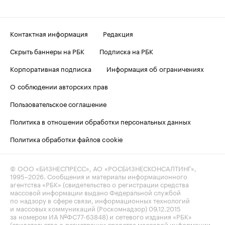
Контактная информация
Редакция
Скрыть баннеры на РБК
Подписка на РБК
Корпоративная подписка
Информация об ограничениях
О соблюдении авторских прав
Пользовательское соглашение
Политика в отношении обработки персональных данных
Политика обработки файлов cookie
© ООО «БИЗНЕСПРЕСС», АО «РОСБИЗНЕСКОНСАЛТИНГ»,
1995–2026
. Сообщения и материалы информационного
агентства «РБК» (свидетельство о регистрации средства
массовой информации выдано Федеральной службой
по надзору в сфере связи, информационных технологий
и массовых коммуникаций (Роскомнадзор) 09.12.2015
за номером ИА №ФС77-63848) и сетевого издания «РБК»
(свидетельство о регистрации средства массовой информации