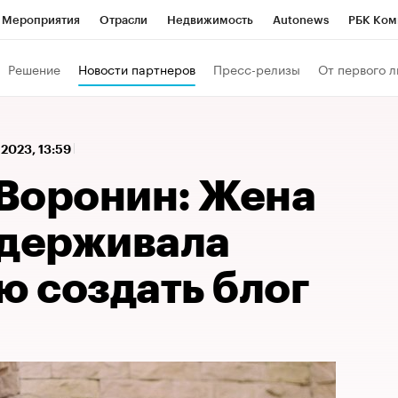
Мероприятия
Отрасли
Недвижимость
Autonews
РБК Ком
Образование
РБК Курсы
РБК Life
Тренды
Визионеры
Н
Решение
Новости партнеров
Пресс-релизы
От первого л
Дискуссионный клуб
Исследования
Кредитные рейтинги
Фр
Спецпроекты
Проверка контрагентов
Политика
Экономи
 2023, 13:59
к наличной валюты
Воронин: Жена
ддерживала
ю создать блог