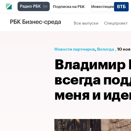
Подписка на РБК
Инвестиции
Спорт
Школа управления РБК
РБК 
Все выпуски
Спецпроект
Стиль
Крипто
РБК Бизнес-среда
Спецпроекты СПб
Конференции СПб
Новости партнеров
⁠,
Вологда
,
10 ноя
Технологии и медиа
Финансы
Рыно
Владимир 
всегда по
меня и иде