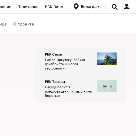
Вологда
пании
Телеканал
РБК Вино
ациональные проекты
Город
ица
О проекте
аншизы
Газета
ка
Бизнес
РБК Стиль
Гид по Иркутску: Байкал,
декабристы и новая
гастрономия
РБК Тренды
Откуда берутся
предубеждения и как с ними
бороться