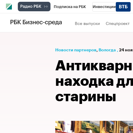
Подписка на РБК
Инвестиции
РБК Вино
Спорт
Школа управления
Все выпуски
Спецпроект
Национальные проекты
Город
Стил
Кредитные рейтинги
Франшизы
Га
Новости партнеров
⁠,
Вологда
,
24 ноя
Проверка контрагентов
Политика
Э
Антикварн
находка д
старины