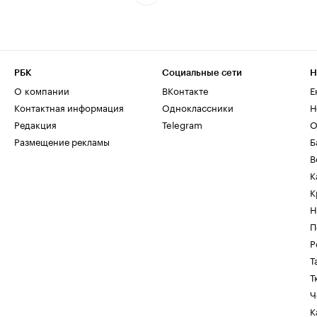
РБК
Социальные сети
Н
О компании
ВКонтакте
Е
Контактная информация
Одноклассники
Н
Редакция
Telegram
О
Размещение рекламы
Б
В
К
К
Н
П
Р
Т
Т
Ч
К