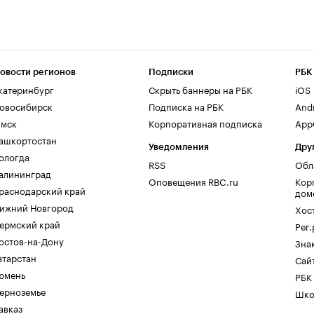
овости регионов
Подписки
РБК
катеринбург
Скрыть баннеры на РБК
iOS
овосибирск
Подписка на РБК
And
мск
Корпоративная подписка
AppG
ашкортостан
Уведомления
Дру
ологда
RSS
Обл
алининград
Оповещения RBC.ru
Кор
раснодарский край
дом
ижний Новгород
Хос
ермский край
Рег
остов-на-Дону
Зна
атарстан
Сайт
юмень
РБК
ерноземье
Шко
авказ