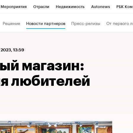
Мероприятия
Отрасли
Недвижимость
Autonews
РБК Ком
 РБК
РБК Образование
РБК Курсы
РБК Life
Тренды
Виз
Решение
Новости партнеров
Пресс-релизы
От первого л
ь
Крипто
РБК Бизнес-среда
Дискуссионный клуб
Исследо
зета
Спецпроекты СПб
Конференции СПб
Спецпроекты
 2023, 13:59
кономика
Бизнес
Технологии и медиа
Финансы
Рынок на
ый магазин:
ля любителей