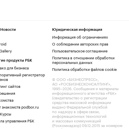
 Новости
Юридическая информация
Информация об ограничениях
roid
О соблюдении авторских прав
allery
Пользовательское соглашение
Политика в отношении обработки
гие продукты РБК
персональных данных
ако для бизнеса
Политика обработки файлов cookie
поративный регистратор
енов
© ООО «БИЗНЕСПРЕСС»,
АО «РОСБИЗНЕСКОНСАЛТИНГ»,
тинг сайтов
1995–2026
. Сообщения и материалы
.решения
информационного агентства «РБК»
(свидетельство о регистрации
комства
средства массовой информации
 знакомств podbor.ru
выдано Федеральной службой
по надзору в сфере связи,
 Курсы
информационных технологий
ла управления РБК
и массовых коммуникаций
(Роскомнадзор) 09.12.2015 за номером