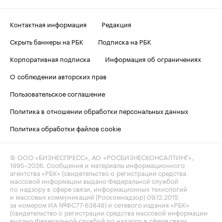
Контактная информация
Редакция
Скрыть баннеры на РБК
Подписка на РБК
Корпоративная подписка
Информация об ограничениях
О соблюдении авторских прав
Пользовательское соглашение
Политика в отношении обработки персональных данных
Политика обработки файлов cookie
© ООО «БИЗНЕСПРЕСС», АО «РОСБИЗНЕСКОНСАЛТИНГ»,
1995–2026
. Сообщения и материалы информационного
агентства «РБК» (свидетельство о регистрации средства
массовой информации выдано Федеральной службой
по надзору в сфере связи, информационных технологий
и массовых коммуникаций (Роскомнадзор) 09.12.2015
за номером ИА №ФС77-63848) и сетевого издания «РБК»
(свидетельство о регистрации средства массовой информации
выдано Федеральной службой по надзору в сфере связи,