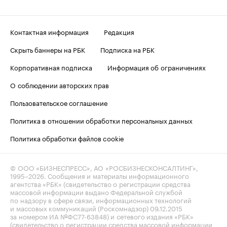
Контактная информация
Редакция
Скрыть баннеры на РБК
Подписка на РБК
Корпоративная подписка
Информация об ограничениях
О соблюдении авторских прав
Пользовательское соглашение
Политика в отношении обработки персональных данных
Политика обработки файлов cookie
© ООО «БИЗНЕСПРЕСС», АО «РОСБИЗНЕСКОНСАЛТИНГ»,
1995–2026
. Сообщения и материалы информационного
агентства «РБК» (свидетельство о регистрации средства
массовой информации выдано Федеральной службой
по надзору в сфере связи, информационных технологий
и массовых коммуникаций (Роскомнадзор) 09.12.2015
за номером ИА №ФС77-63848) и сетевого издания «РБК»
(свидетельство о регистрации средства массовой информации