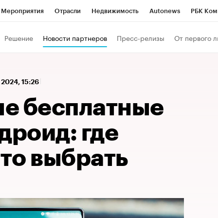
Мероприятия
Отрасли
Недвижимость
Autonews
РБК Ком
 РБК
РБК Образование
РБК Курсы
РБК Life
Тренды
Виз
Решение
Новости партнеров
Пресс-релизы
От первого л
ь
Крипто
РБК Бизнес-среда
Дискуссионный клуб
Исследо
зета
Спецпроекты СПб
Конференции СПб
Спецпроекты
 2024, 15:26
кономика
Бизнес
Технологии и медиа
Финансы
Рынок на
е бесплатные
дроид: где
что выбрать