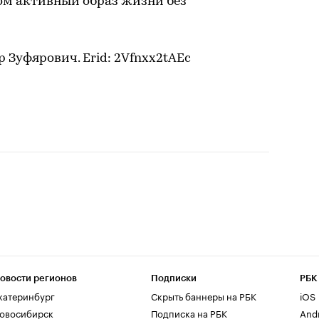
ом активный образ жизни без
 Зуфярович. Erid: 2Vfnxx2tAEc
овости регионов
Подписки
РБК
катеринбург
Скрыть баннеры на РБК
iOS
овосибирск
Подписка на РБК
And