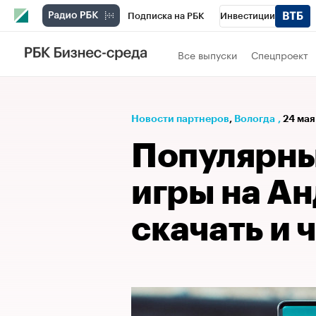
Подписка на РБК
Инвестиции
РБК Вино
Спорт
Школа управления
Все выпуски
Спецпроект
Национальные проекты
Город
Стил
Кредитные рейтинги
Франшизы
Га
Новости партнеров
⁠,
Вологда
,
24 мая
Проверка контрагентов
Политика
Э
Популярны
игры на Ан
скачать и 