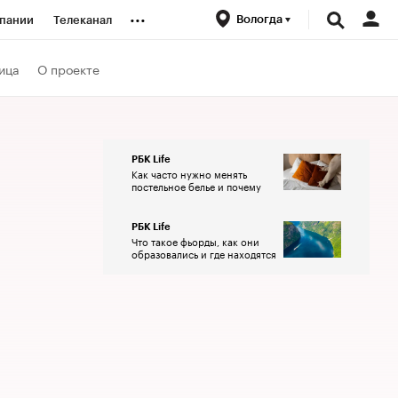
...
Вологда
пании
Телеканал
ионеры
ица
О проекте
вания
РБК Life
Как часто нужно менять
личной валюты
постельное белье и почему
РБК Life
Что такое фьорды, как они
образовались и где находятся