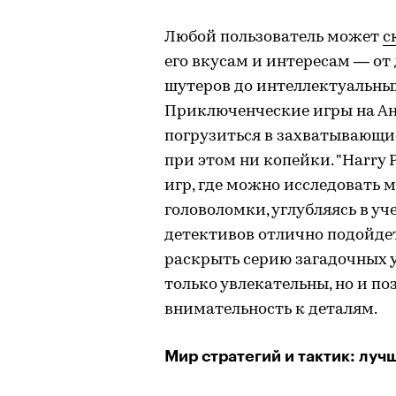
Любой пользователь может
с
его вкусам и интересам — о
шутеров до интеллектуальных
Приключенческие игры на Ан
погрузиться в захватывающие
при этом ни копейки. "Harry P
игр, где можно исследовать м
головоломки, углубляясь в уч
детективов отлично подойдет 
раскрыть серию загадочных уб
только увлекательны, но и п
внимательность к деталям.
Мир стратегий и тактик: луч