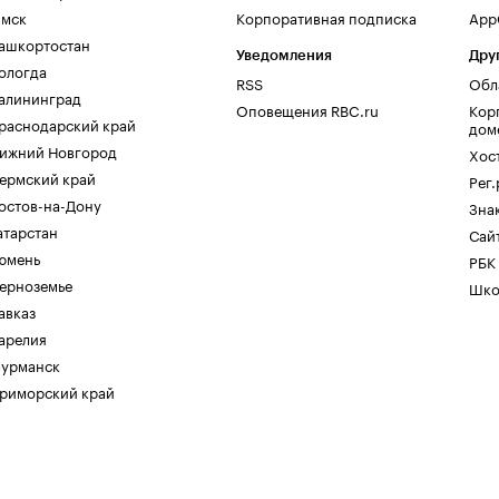
мск
Корпоративная подписка
AppG
ашкортостан
Уведомления
Дру
ологда
RSS
Обл
алининград
Оповещения RBC.ru
Кор
раснодарский край
дом
ижний Новгород
Хос
ермский край
Рег
остов-на-Дону
Зна
атарстан
Сайт
юмень
РБК
ерноземье
Шко
авказ
арелия
урманск
риморский край