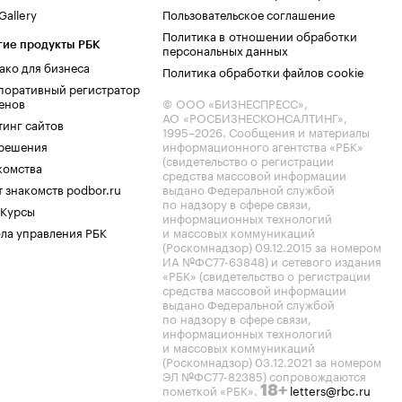
allery
Пользовательское соглашение
Политика в отношении обработки
гие продукты РБК
персональных данных
ако для бизнеса
Политика обработки файлов cookie
поративный регистратор
енов
© ООО «БИЗНЕСПРЕСС»,
АО «РОСБИЗНЕСКОНСАЛТИНГ»,
тинг сайтов
1995–2026
. Сообщения и материалы
.решения
информационного агентства «РБК»
(свидетельство о регистрации
комства
средства массовой информации
 знакомств podbor.ru
выдано Федеральной службой
по надзору в сфере связи,
 Курсы
информационных технологий
ла управления РБК
и массовых коммуникаций
(Роскомнадзор) 09.12.2015 за номером
ИА №ФС77-63848) и сетевого издания
«РБК» (свидетельство о регистрации
средства массовой информации
выдано Федеральной службой
по надзору в сфере связи,
информационных технологий
и массовых коммуникаций
(Роскомнадзор) 03.12.2021 за номером
ЭЛ №ФС77-82385) сопровождаются
пометкой «РБК».
letters@rbc.ru
18+