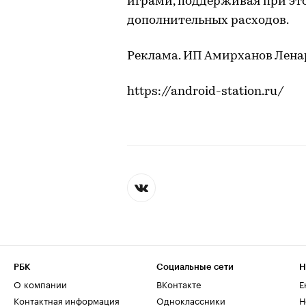
играми, поддерживая при эт
дополнительных расходов.
Реклама. ИП Амирханов Ленар
https://android-station.ru/
РБК
Социальные сети
Н
О компании
ВКонтакте
Е
Контактная информация
Одноклассники
Н