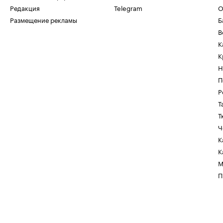
Редакция
Telegram
О
Размещение рекламы
Б
В
К
К
Н
П
Р
Т
Т
Ч
К
К
М
П