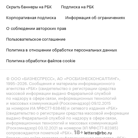
Скрыть баннеры на РБК
Подписка на РБК
Корпоративная подписка
Информация об ограничениях
О соблюдении авторских прав
Пользовательское соглашение
Политика в отношении обработки персональных данных
Политика обработки файлов cookie
© ООО «БИЗНЕСПРЕСС», АО «РОСБИЗНЕСКОНСАЛТИНГ»,
1995–2026
. Сообщения и материалы информационного
агентства «РБК» (свидетельство о регистрации средства
массовой информации выдано Федеральной службой
по надзору в сфере связи, информационных технологий
и массовых коммуникаций (Роскомнадзор) 09.12.2015
за номером ИА №ФС77-63848) и сетевого издания «РБК»
(свидетельство о регистрации средства массовой информации
выдано Федеральной службой по надзору в сфере связи,
информационных технологий и массовых коммуникаций
(Роскомнадзор) 03.12.2021 за номером ЭЛ №ФС77-82385)
сопровождаются пометкой «РБК».
letters@rbc.ru
18+
Владельцем сайта является информационное агентство «РБК».