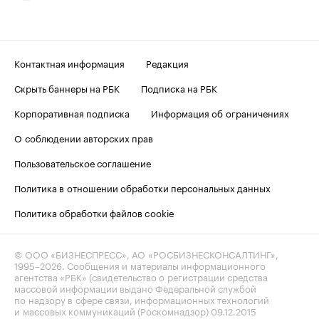
Контактная информация
Редакция
Скрыть баннеры на РБК
Подписка на РБК
Корпоративная подписка
Информация об ограничениях
О соблюдении авторских прав
Пользовательское соглашение
Политика в отношении обработки персональных данных
Политика обработки файлов cookie
© ООО «БИЗНЕСПРЕСС», АО «РОСБИЗНЕСКОНСАЛТИНГ»,
1995–2026
. Сообщения и материалы информационного
агентства «РБК» (свидетельство о регистрации средства
массовой информации выдано Федеральной службой
по надзору в сфере связи, информационных технологий
и массовых коммуникаций (Роскомнадзор) 09.12.2015