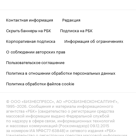
Контактная информация
Редакция
Скрыть баннеры на РБК
Подписка на РБК
Корпоративная подписка
Информация об ограничениях
О соблюдении авторских прав
Пользовательское соглашение
Политика в отношении обработки персональных данных
Политика обработки файлов cookie
© ООО «БИЗНЕСПРЕСС», АО «РОСБИЗНЕСКОНСАЛТИНГ»,
1995–2026
. Сообщения и материалы информационного
агентства «РБК» (свидетельство о регистрации средства
массовой информации выдано Федеральной службой
по надзору в сфере связи, информационных технологий
и массовых коммуникаций (Роскомнадзор) 09.12.2015
за номером ИА №ФС77-63848) и сетевого издания «РБК»
(свидетельство о регистрации средства массовой информации