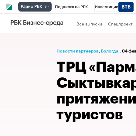
Подписка на РБК
Инвестиции
РБК Вино
Спорт
Школа управления
Все выпуски
Спецпроект
Национальные проекты
Город
Стил
Кредитные рейтинги
Франшизы
Га
Новости партнеров
⁠,
Вологда
,
04 фев
Проверка контрагентов
Политика
Э
ТРЦ «Парм
Сыктывкар
притяжени
туристов