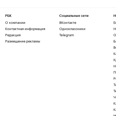
РБК
Социальные сети
Н
О компании
ВКонтакте
Е
Контактная информация
Одноклассники
Н
Редакция
Telegram
О
Размещение рекламы
Б
В
К
К
Н
П
Р
Т
Т
Ч
К
К
М