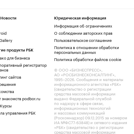
 Новости
Юридическая информация
Информация об ограничениях
roid
О соблюдении авторских прав
allery
Пользовательское соглашение
Политика в отношении обработки
гие продукты РБК
персональных данных
ако для бизнеса
Политика обработки файлов cookie
поративный регистратор
енов
© ООО «БИЗНЕСПРЕСС»,
АО «РОСБИЗНЕСКОНСАЛТИНГ»,
тинг сайтов
1995–2026
. Сообщения и материалы
.решения
информационного агентства «РБК»
(свидетельство о регистрации
комства
средства массовой информации
 знакомств podbor.ru
выдано Федеральной службой
по надзору в сфере связи,
 Курсы
информационных технологий
ла управления РБК
и массовых коммуникаций
(Роскомнадзор) 09.12.2015 за номером
ИА №ФС77-63848) и сетевого издания
«РБК» (свидетельство о регистрации
средства массовой информации