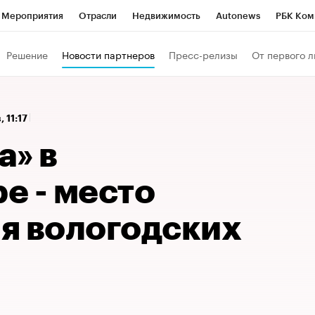
Мероприятия
Отрасли
Недвижимость
Autonews
РБК Ком
 РБК
РБК Образование
РБК Курсы
РБК Life
Тренды
Виз
Решение
Новости партнеров
Пресс-релизы
От первого л
ь
Крипто
РБК Бизнес-среда
Дискуссионный клуб
Исследо
зета
Спецпроекты СПб
Конференции СПб
Спецпроекты
, 11:17
кономика
Бизнес
Технологии и медиа
Финансы
Рынок на
а» в
е - место
я вологодских