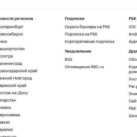
овости регионов
Подписки
РБК
катеринбург
Скрыть баннеры на РБК
iOS
овосибирск
Подписка на РБК
And
мск
Корпоративная подписка
AppG
ашкортостан
Уведомления
Дру
ологда
RSS
Обл
алининград
Оповещения RBC.ru
Кор
раснодарский край
дом
ижний Новгород
Хос
ермский край
Рег
остов-на-Дону
Зна
атарстан
Сайт
юмень
РБК
ерноземье
Шко
авказ
арелия
урманск