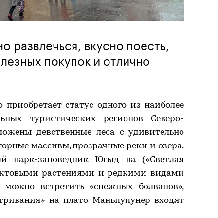
о развлечься, вкусно поесть,
лезных покупок и отлично
 приобретает статус одного из наиболее
ьных туристических регионов Северо-
оложены девственные леса с удивительно
орные массивы, прозрачные реки и озера.
ый парк-заповедник Югыд ва («Светлая
ликтовыми растениями и редкими видами
 можно встретить «снежных болванов»,
тривания» на плато Маньпупунер входят