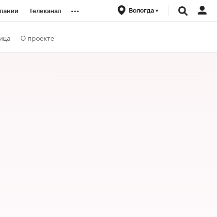
...
Вологда
пании
Телеканал
ионеры
ица
О проекте
вания
личной валюты