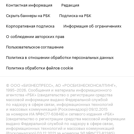
Контактная информация
Редакция
Скрыть баннеры на РБК
Подписка на РБК
Корпоративная подписка
Информация об ограничениях
О соблюдении авторских прав
Пользовательское соглашение
Политика в отношении обработки персональных данных
Политика обработки файлов cookie
© ООО «БИЗНЕСПРЕСС», АО «РОСБИЗНЕСКОНСАЛТИНГ»,
1995–2026
. Сообщения и материалы информационного
агентства «РБК» (свидетельство о регистрации средства
массовой информации выдано Федеральной службой
по надзору в сфере связи, информационных технологий
и массовых коммуникаций (Роскомнадзор) 09.12.2015
за номером ИА №ФС77-63848) и сетевого издания «РБК»
(свидетельство о регистрации средства массовой информации
выдано Федеральной службой по надзору в сфере связи,
информационных технологий и массовых коммуникаций
(Роскомнадзор) 03.12.2021 за номером ЭЛ №ФС77-82385)