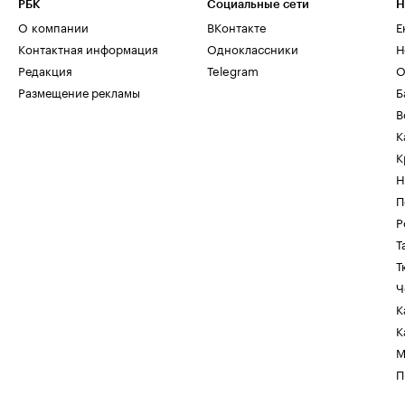
РБК
Социальные сети
Н
О компании
ВКонтакте
Е
Контактная информация
Одноклассники
Н
Редакция
Telegram
О
Размещение рекламы
Б
В
К
К
Н
П
Р
Т
Т
Ч
К
К
М
П