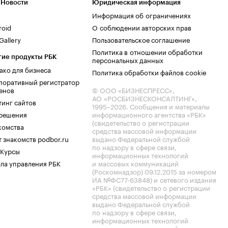
 Новости
Юридическая информация
Информация об ограничениях
roid
О соблюдении авторских прав
allery
Пользовательское соглашение
Политика в отношении обработки
гие продукты РБК
персональных данных
ако для бизнеса
Политика обработки файлов cookie
поративный регистратор
енов
© ООО «БИЗНЕСПРЕСС»,
АО «РОСБИЗНЕСКОНСАЛТИНГ»,
тинг сайтов
1995–2026
. Сообщения и материалы
.решения
информационного агентства «РБК»
(свидетельство о регистрации
комства
средства массовой информации
 знакомств podbor.ru
выдано Федеральной службой
по надзору в сфере связи,
 Курсы
информационных технологий
ла управления РБК
и массовых коммуникаций
(Роскомнадзор) 09.12.2015 за номером
ИА №ФС77-63848) и сетевого издания
«РБК» (свидетельство о регистрации
средства массовой информации
выдано Федеральной службой
по надзору в сфере связи,
информационных технологий