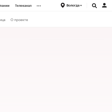
...
Вологда
пании
Телеканал
ионеры
ица
О проекте
вания
личной валюты