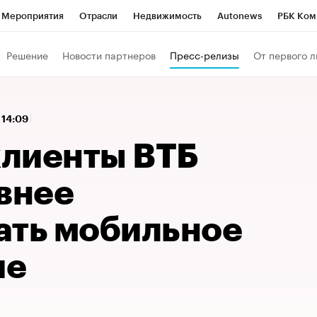
Мероприятия
Отрасли
Недвижимость
Autonews
РБК Ком
 РБК
РБК Образование
РБК Курсы
РБК Life
Тренды
Виз
Решение
Новости партнеров
Пресс-релизы
От первого л
ь
Крипто
РБК Бизнес-среда
Дискуссионный клуб
Исследо
зета
Спецпроекты СПб
Конференции СПб
Спецпроекты
, 14:09
кономика
Бизнес
Технологии и медиа
Финансы
Рынок на
лиенты ВТБ
внее
ать мобильное
ие