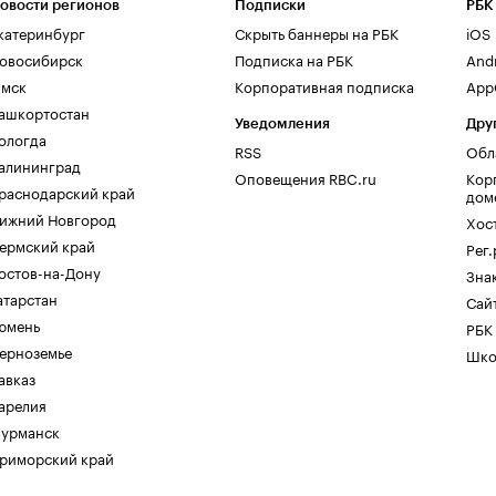
овости регионов
Подписки
РБК
катеринбург
Скрыть баннеры на РБК
iOS
овосибирск
Подписка на РБК
And
мск
Корпоративная подписка
AppG
ашкортостан
Уведомления
Дру
ологда
RSS
Обл
алининград
Оповещения RBC.ru
Кор
раснодарский край
дом
ижний Новгород
Хос
ермский край
Рег
остов-на-Дону
Зна
атарстан
Сайт
юмень
РБК
ерноземье
Шко
авказ
арелия
урманск
риморский край