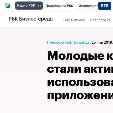
Подписка на РБК
Инвестиции
РБК Вино
Спорт
Школа управления
Все выпуски
Спецпроект
Национальные проекты
Город
Стил
Кредитные рейтинги
Франшизы
Га
Пресс-релизы
⁠,
Вологда
,
25 янв 2019
Проверка контрагентов
Политика
Э
Молодые к
стали акти
использов
приложен