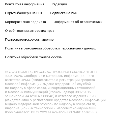
Контактная информация
Редакция
Скрыть баннеры на РБК
Подписка на РБК
Корпоративная подписка
Информация об ограничениях
О соблюдении авторских прав
Пользовательское соглашение
Политика в отношении обработки персональных данных
Политика обработки файлов cookie
© ООО «БИЗНЕСПРЕСС», АО «РОСБИЗНЕСКОНСАЛТИНГ»,
1995–2026
. Сообщения и материалы информационного
агентства «РБК» (свидетельство о регистрации средства
массовой информации выдано Федеральной службой
по надзору в сфере связи, информационных технологий
и массовых коммуникаций (Роскомнадзор) 09.12.2015
за номером ИА №ФС77-63848) и сетевого издания «РБК»
(свидетельство о регистрации средства массовой информации
выдано Федеральной службой по надзору в сфере связи,
информационных технологий и массовых коммуникаций
(Роскомнадзор) 03.12.2021 за номером ЭЛ №ФС77-82385)