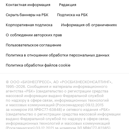
Контактная информация
Редакция
Скрыть баннеры на РБК
Подписка на РБК
Корпоративная подписка
Информация об ограничениях
О соблюдении авторских прав
Пользовательское соглашение
Политика в отношении обработки персональных данных
Политика обработки файлов cookie
© ООО «БИЗНЕСПРЕСС», АО «РОСБИЗНЕСКОНСАЛТИНГ»,
1995–2026
. Сообщения и материалы информационного
агентства «РБК» (свидетельство о регистрации средства
массовой информации выдано Федеральной службой
по надзору в сфере связи, информационных технологий
и массовых коммуникаций (Роскомнадзор) 09.12.2015
за номером ИА №ФС77-63848) и сетевого издания «РБК»
(свидетельство о регистрации средства массовой информации
выдано Федеральной службой по надзору в сфере связи,
информационных технологий и массовых коммуникаций
(Роскомнадзор) 03.12.2021 за номером ЭЛ №ФС77-82385)