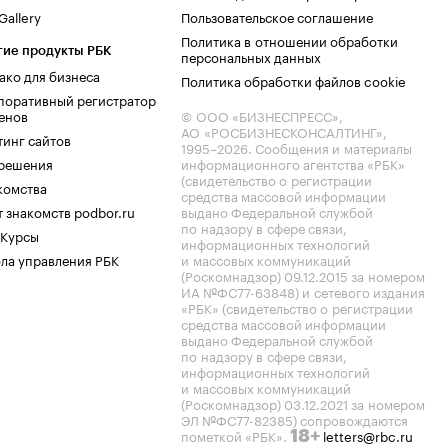
allery
Пользовательское соглашение
Политика в отношении обработки
гие продукты РБК
персональных данных
ако для бизнеса
Политика обработки файлов cookie
поративный регистратор
енов
© ООО «БИЗНЕСПРЕСС»,
АО «РОСБИЗНЕСКОНСАЛТИНГ»,
тинг сайтов
1995–2026
. Сообщения и материалы
.решения
информационного агентства «РБК»
(свидетельство о регистрации
комства
средства массовой информации
 знакомств podbor.ru
выдано Федеральной службой
по надзору в сфере связи,
 Курсы
информационных технологий
ла управления РБК
и массовых коммуникаций
(Роскомнадзор) 09.12.2015 за номером
ИА №ФС77-63848) и сетевого издания
«РБК» (свидетельство о регистрации
средства массовой информации
выдано Федеральной службой
по надзору в сфере связи,
информационных технологий
и массовых коммуникаций
(Роскомнадзор) 03.12.2021 за номером
ЭЛ №ФС77-82385) сопровождаются
пометкой «РБК».
letters@rbc.ru
18+