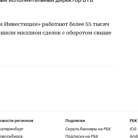
ный исполнительный директор ВТБ
и Инвестиции» работают более 55 тысяч
ершили миллион сделок с оборотом свыше
овости регионов
Подписки
РБК
катеринбург
Скрыть баннеры на РБК
iOS
овосибирск
Подписка на РБК
And