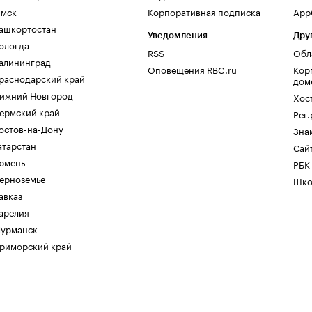
мск
Корпоративная подписка
AppG
ашкортостан
Уведомления
Дру
ологда
RSS
Обл
алининград
Оповещения RBC.ru
Кор
раснодарский край
дом
ижний Новгород
Хос
ермский край
Рег
остов-на-Дону
Зна
атарстан
Сайт
юмень
РБК
ерноземье
Шко
авказ
арелия
урманск
риморский край