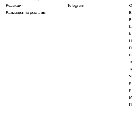
Редакция
Telegram
О
Размещение рекламы
Б
В
К
К
Н
П
Р
Т
Т
Ч
К
К
М
П