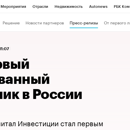
Мероприятия
Отрасли
Недвижимость
Autonews
РБК Ком
 РБК
РБК Образование
РБК Курсы
РБК Life
Тренды
Виз
Решение
Новости партнеров
Пресс-релизы
От первого л
ь
Крипто
РБК Бизнес-среда
Дискуссионный клуб
Исследо
зета
Спецпроекты СПб
Конференции СПб
Спецпроекты
 11:07
кономика
Бизнес
Технологии и медиа
Финансы
Рынок на
рвый
ванный
ик в России
питал Инвестиции стал первым