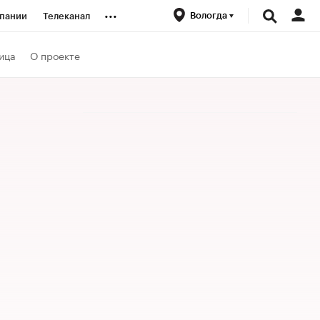
...
Вологда
пании
Телеканал
ионеры
ица
О проекте
вания
личной валюты