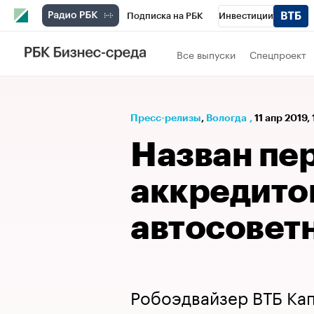
Подписка на РБК
Инвестиции
РБК Вино
Спорт
Школа управления
Все выпуски
Спецпроект
Национальные проекты
Город
Стил
Кредитные рейтинги
Франшизы
Га
Пресс-релизы
⁠,
Вологда
,
11 апр 2019,
Проверка контрагентов
Политика
Э
Назван пе
аккредито
автосоветн
Робоэдвайзер ВТБ Ка