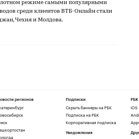
 пилотном режиме самыми популярными
еводов среди клиентов ВТБ-Онлайн стали
джан, Чехия и Молдова.
овости регионов
Подписки
РБК
катеринбург
Скрыть баннеры на РБК
iOS
овосибирск
Подписка на РБК
And
мск
Корпоративная подписка
AppG
ашкортостан
Уведомления
Дру
ологда