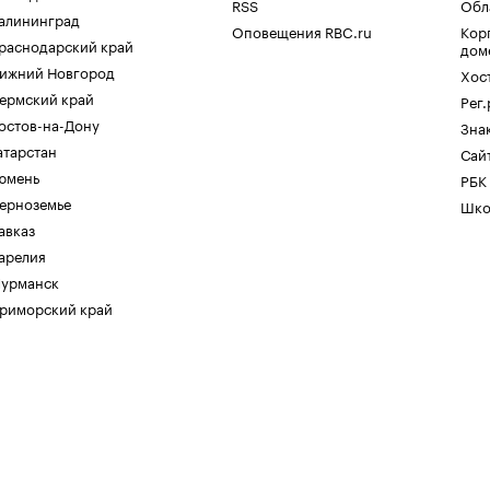
RSS
Обл
алининград
Оповещения RBC.ru
Кор
раснодарский край
дом
ижний Новгород
Хос
ермский край
Рег
остов-на-Дону
Зна
атарстан
Сайт
юмень
РБК
ерноземье
Шко
авказ
арелия
урманск
риморский край