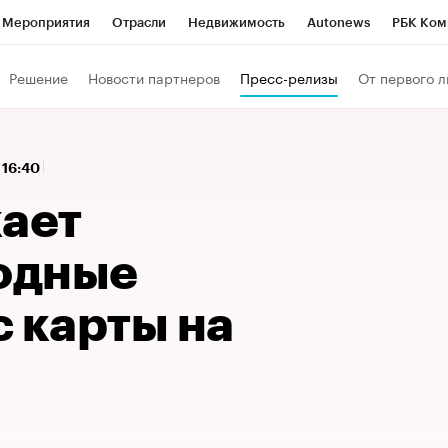
Мероприятия
Отрасли
Недвижимость
Autonews
РБК Ком
 РБК
РБК Образование
РБК Курсы
РБК Life
Тренды
Виз
Решение
Новости партнеров
Пресс-релизы
От первого л
ь
Крипто
РБК Бизнес-среда
Дискуссионный клуб
Исследо
зета
Спецпроекты СПб
Конференции СПб
Спецпроекты
, 16:40
кономика
Бизнес
Технологии и медиа
Финансы
Рынок на
кает
одные
 карты на