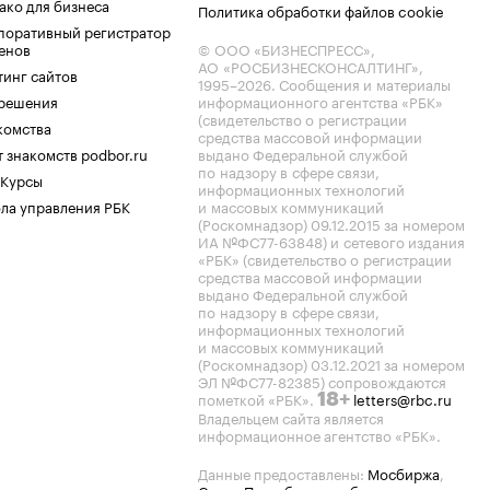
ако для бизнеса
Политика обработки файлов cookie
поративный регистратор
енов
© ООО «БИЗНЕСПРЕСС»,
АО «РОСБИЗНЕСКОНСАЛТИНГ»,
тинг сайтов
1995–2026
. Сообщения и материалы
.решения
информационного агентства «РБК»
(свидетельство о регистрации
комства
средства массовой информации
 знакомств podbor.ru
выдано Федеральной службой
по надзору в сфере связи,
 Курсы
информационных технологий
ла управления РБК
и массовых коммуникаций
(Роскомнадзор) 09.12.2015 за номером
ИА №ФС77-63848) и сетевого издания
«РБК» (свидетельство о регистрации
средства массовой информации
выдано Федеральной службой
по надзору в сфере связи,
информационных технологий
и массовых коммуникаций
(Роскомнадзор) 03.12.2021 за номером
ЭЛ №ФС77-82385) сопровождаются
пометкой «РБК».
letters@rbc.ru
18+
Владельцем сайта является
информационное агентство «РБК».
Данные предоставлены:
Мосбиржа
,