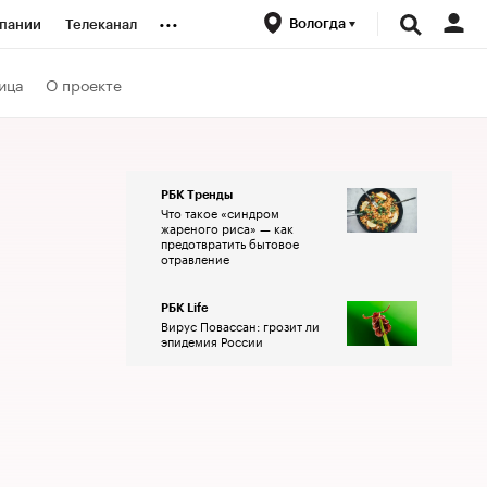
...
Вологда
пании
Телеканал
ионеры
ица
О проекте
вания
РБК Тренды
Что такое «синдром
личной валюты
жареного риса» — как
предотвратить бытовое
отравление
РБК Life
Вирус Повассан: грозит ли
эпидемия России