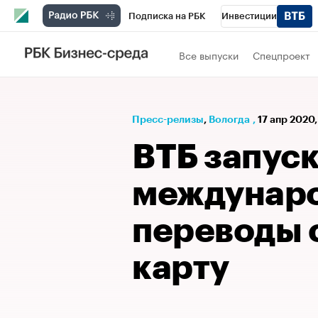
Подписка на РБК
Инвестиции
РБК Вино
Спорт
Школа управления
Все выпуски
Спецпроект
Национальные проекты
Город
Стил
Кредитные рейтинги
Франшизы
Га
Пресс-релизы
⁠,
Вологда
,
17 апр 2020
Проверка контрагентов
Политика
Э
ВТБ запус
междунар
переводы с
карту