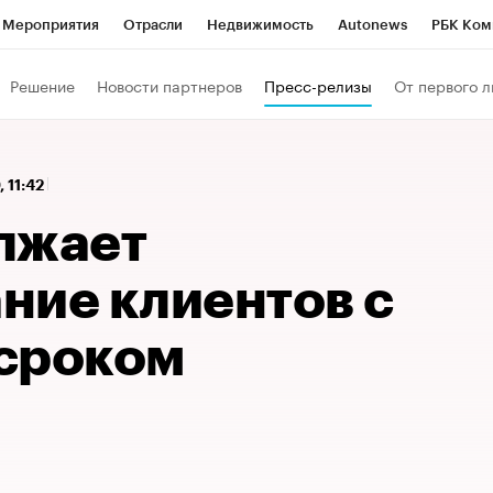
Мероприятия
Отрасли
Недвижимость
Autonews
РБК Ком
 РБК
РБК Образование
РБК Курсы
РБК Life
Тренды
Виз
Решение
Новости партнеров
Пресс-релизы
От первого л
ь
Крипто
РБК Бизнес-среда
Дискуссионный клуб
Исследо
зета
Спецпроекты СПб
Конференции СПб
Спецпроекты
, 11:42
кономика
Бизнес
Технологии и медиа
Финансы
Рынок на
лжает
ние клиентов с
сроком