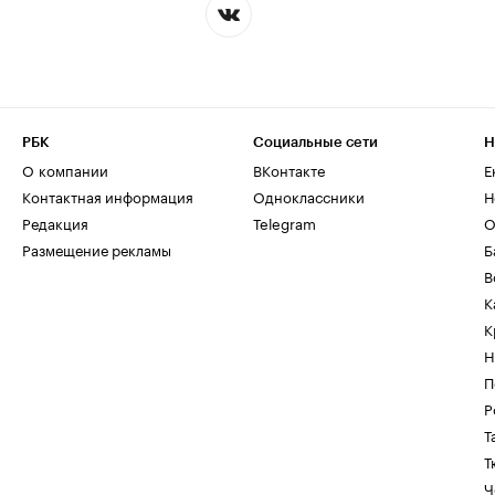
РБК
Социальные сети
Н
О компании
ВКонтакте
Е
Контактная информация
Одноклассники
Н
Редакция
Telegram
О
Размещение рекламы
Б
В
К
К
Н
П
Р
Т
Т
Ч