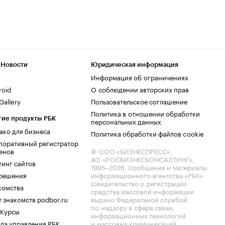
 Новости
Юридическая информация
Информация об ограничениях
roid
О соблюдении авторских прав
allery
Пользовательское соглашение
Политика в отношении обработки
гие продукты РБК
персональных данных
ако для бизнеса
Политика обработки файлов cookie
поративный регистратор
енов
© ООО «БИЗНЕСПРЕСС»,
АО «РОСБИЗНЕСКОНСАЛТИНГ»,
тинг сайтов
1995–2026
. Сообщения и материалы
.решения
информационного агентства «РБК»
(свидетельство о регистрации
комства
средства массовой информации
 знакомств podbor.ru
выдано Федеральной службой
по надзору в сфере связи,
 Курсы
информационных технологий
ла управления РБК
и массовых коммуникаций