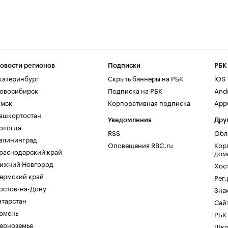
овости регионов
Подписки
РБК
катеринбург
Скрыть баннеры на РБК
iOS
овосибирск
Подписка на РБК
And
мск
Корпоративная подписка
AppG
ашкортостан
Уведомления
Дру
ологда
RSS
Обл
алининград
Оповещения RBC.ru
Кор
раснодарский край
дом
ижний Новгород
Хос
ермский край
Рег
остов-на-Дону
Зна
атарстан
Сайт
юмень
РБК
ерноземье
Шко