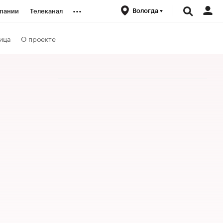
...
Вологда
пании
Телеканал
ионеры
ица
О проекте
вания
личной валюты