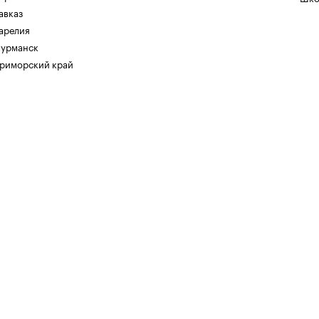
авказ
арелия
урманск
риморский край