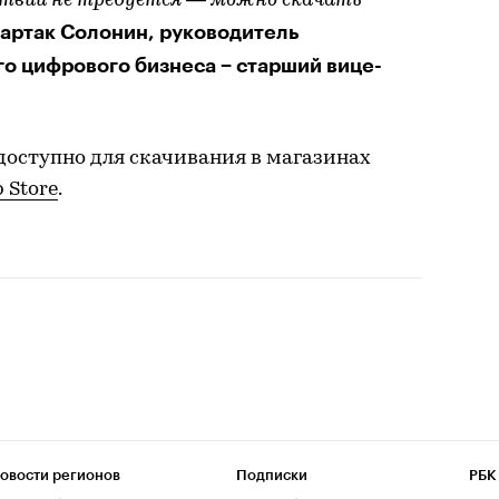
ствий не требуется — можно скачать
партак Солонин, руководитель
о цифрового бизнеса − старший вице-
доступно для скачивания в магазинах
 Store
.
овости регионов
Подписки
РБК