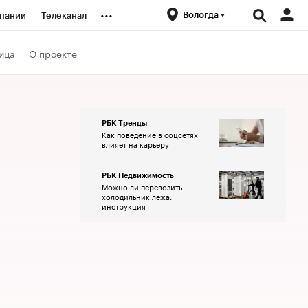
...
Вологда
пании
Телеканал
ионеры
ица
О проекте
вания
РБК Тренды
Как поведение в соцсетях
личной валюты
влияет на карьеру
РБК Недвижимость
Можно ли перевозить
холодильник лежа:
инструкция