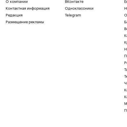
О компании
ВКонтакте
Е
Контактная информация
Одноклассники
Н
Редакция
Telegram
О
Размещение рекламы
Б
В
К
К
Н
П
Р
Т
Т
Ч
К
К
М
П