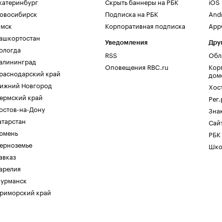
катеринбург
Скрыть баннеры на РБК
iOS
овосибирск
Подписка на РБК
And
мск
Корпоративная подписка
AppG
ашкортостан
Уведомления
Дру
ологда
RSS
Обл
алининград
Оповещения RBC.ru
Кор
раснодарский край
дом
ижний Новгород
Хос
ермский край
Рег
остов-на-Дону
Зна
атарстан
Сайт
юмень
РБК
ерноземье
Шко
авказ
арелия
урманск
риморский край