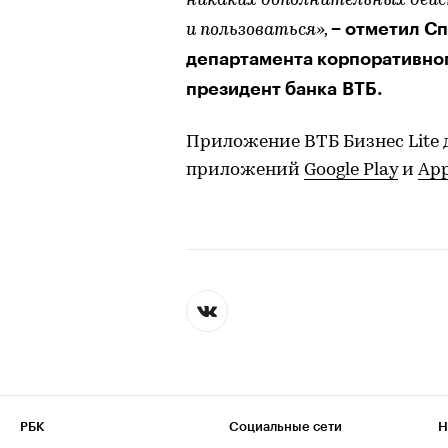
никаких дополнительных дей
− отметил С
и пользоваться»,
департамента корпоративног
президент банка ВТБ.
Приложение ВТБ Бизнес Lite 
приложений
Google Play
и
App
РБК
Социальные сети
Н