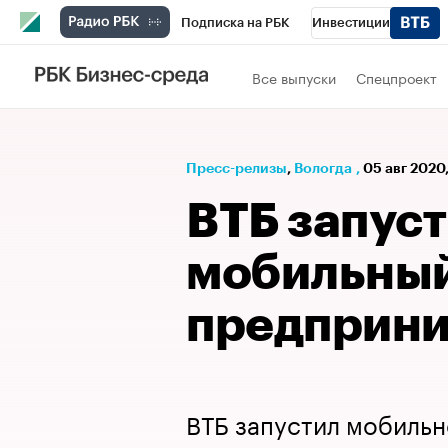
Подписка на РБК
Инвестиции
РБК Вино
Спорт
Школа управления
Все выпуски
Спецпроект
Национальные проекты
Город
Стил
Кредитные рейтинги
Франшизы
Га
Пресс-релизы
⁠,
Вологда
,
05 авг 2020,
Проверка контрагентов
Политика
Э
ВТБ запус
мобильный
предприн
ВТБ запустил мобильн