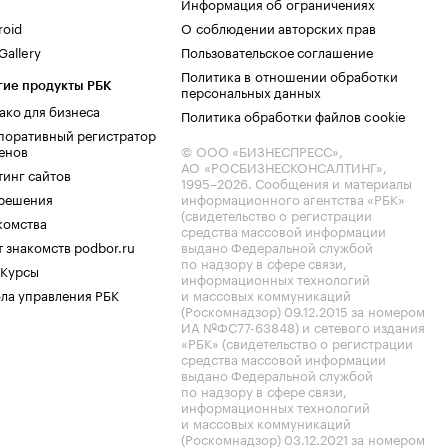
Информация об ограничениях
roid
О соблюдении авторских прав
allery
Пользовательское соглашение
Политика в отношении обработки
гие продукты РБК
персональных данных
ако для бизнеса
Политика обработки файлов cookie
поративный регистратор
енов
© ООО «БИЗНЕСПРЕСС»,
АО «РОСБИЗНЕСКОНСАЛТИНГ»,
тинг сайтов
1995–2026
. Сообщения и материалы
.решения
информационного агентства «РБК»
(свидетельство о регистрации
комства
средства массовой информации
 знакомств podbor.ru
выдано Федеральной службой
по надзору в сфере связи,
 Курсы
информационных технологий
ла управления РБК
и массовых коммуникаций
(Роскомнадзор) 09.12.2015 за номером
ИА №ФС77-63848) и сетевого издания
«РБК» (свидетельство о регистрации
средства массовой информации
выдано Федеральной службой
по надзору в сфере связи,
информационных технологий
и массовых коммуникаций
(Роскомнадзор) 03.12.2021 за номером