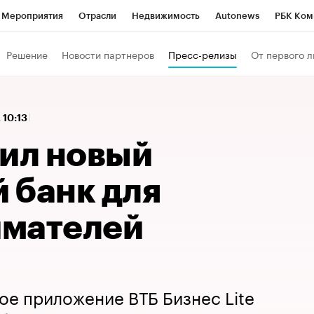
Мероприятия
Отрасли
Недвижимость
Autonews
РБК Ком
 РБК
РБК Образование
РБК Курсы
РБК Life
Тренды
Виз
Решение
Новости партнеров
Пресс-релизы
От первого л
ь
Крипто
РБК Бизнес-среда
Дискуссионный клуб
Исследо
зета
Спецпроекты СПб
Конференции СПб
Спецпроекты
 10:13
кономика
Бизнес
Технологии и медиа
Финансы
Рынок на
тил новый
 банк для
имателей
ое приложение ВТБ Бизнес Lite