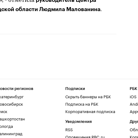
»,
- отметила
дской области Людмила Малованина
.
овости регионов
Подписки
РБК
катеринбург
Скрыть баннеры на РБК
iOS
овосибирск
Подписка на РБК
And
мск
Корпоративная подписка
AppG
ашкортостан
Уведомления
Дру
ологда
RSS
Обл
алининград
Оповещения RBC.ru
Кор