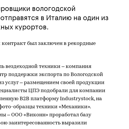
ировщики вологодской
отправятся в Италию на один из
ных курортов.
контракт был заключен в рекордные
ль вездеходной техники – компания
нтр поддержки экспорта по Вологодской
из услуг – размещением своей продукции
пециалисты ЦПЭ подобрали для компании
нную B2B платформу Industrystock, на
фото-образцы техники «Механики».
ы – ООО «Виконн» проработал базу
вою заинтересованность выразили