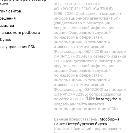
енов
© ООО «БИЗНЕСПРЕСС»,
АО «РОСБИЗНЕСКОНСАЛТИНГ»,
тинг сайтов
1995–2026
. Сообщения и материалы
.решения
информационного агентства «РБК»
(свидетельство о регистрации
комства
средства массовой информации
 знакомств podbor.ru
выдано Федеральной службой
по надзору в сфере связи,
 Курсы
информационных технологий
ла управления РБК
и массовых коммуникаций
(Роскомнадзор) 09.12.2015 за номером
ИА №ФС77-63848) и сетевого издания
«РБК» (свидетельство о регистрации
средства массовой информации
выдано Федеральной службой
по надзору в сфере связи,
информационных технологий
и массовых коммуникаций
(Роскомнадзор) 03.12.2021 за номером
ЭЛ №ФС77-82385) сопровождаются
пометкой «РБК».
letters@rbc.ru
18+
Владельцем сайта является
информационное агентство «РБК».
Данные предоставлены:
Мосбиржа
,
Санкт-Петербургская биржа
.
Индексы облигаций предоставлены
Cbonds.