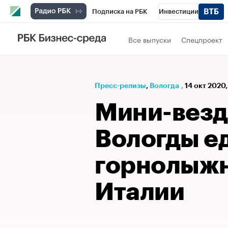
Подписка на РБК
Инвестиции
РБК Вино
Спорт
Школа управления
Все выпуски
Спецпроект
Национальные проекты
Город
Стил
Кредитные рейтинги
Франшизы
Га
Пресс-релизы
⁠,
Вологда
,
14 окт 2020,
Проверка контрагентов
Политика
Э
Мини-везд
Вологды ед
горнолыжн
Италии