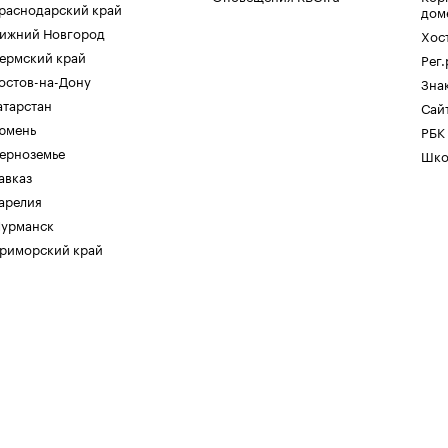
раснодарский край
дом
ижний Новгород
Хос
ермский край
Рег
остов-на-Дону
Зна
атарстан
Сайт
юмень
РБК
ерноземье
Шко
авказ
арелия
урманск
риморский край