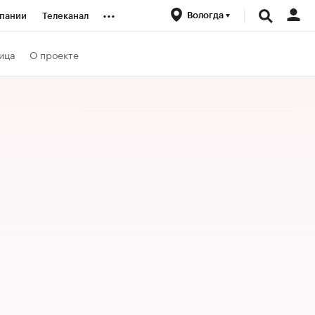
...
Вологда
пании
Телеканал
ионеры
ица
О проекте
вания
личной валюты