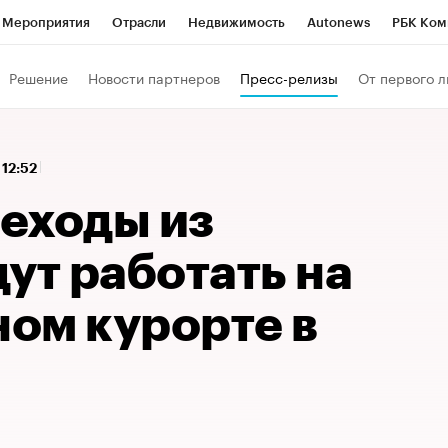
Мероприятия
Отрасли
Недвижимость
Autonews
РБК Ком
 РБК
РБК Образование
РБК Курсы
РБК Life
Тренды
Виз
Решение
Новости партнеров
Пресс-релизы
От первого л
ь
Крипто
РБК Бизнес-среда
Дискуссионный клуб
Исследо
зета
Спецпроекты СПб
Конференции СПб
Спецпроекты
 12:52
кономика
Бизнес
Технологии и медиа
Финансы
Рынок на
еходы из
ут работать на
ом курорте в