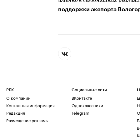
именно в сегодняшних реалиях
поддержки экспорта Волого
РБК
Социальные сети
Н
О компании
ВКонтакте
Е
Контактная информация
Одноклассники
Н
Редакция
Telegram
О
Размещение рекламы
Б
В
К