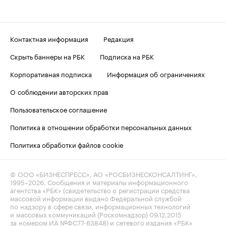
Контактная информация
Редакция
Скрыть баннеры на РБК
Подписка на РБК
Корпоративная подписка
Информация об ограничениях
О соблюдении авторских прав
Пользовательское соглашение
Политика в отношении обработки персональных данных
Политика обработки файлов cookie
© ООО «БИЗНЕСПРЕСС», АО «РОСБИЗНЕСКОНСАЛТИНГ»,
1995–2026
. Сообщения и материалы информационного
агентства «РБК» (свидетельство о регистрации средства
массовой информации выдано Федеральной службой
по надзору в сфере связи, информационных технологий
и массовых коммуникаций (Роскомнадзор) 09.12.2015
за номером ИА №ФС77-63848) и сетевого издания «РБК»