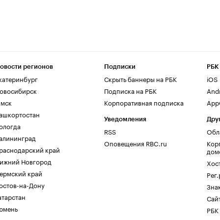
овости регионов
Подписки
РБК
катеринбург
Скрыть баннеры на РБК
iOS
овосибирск
Подписка на РБК
And
мск
Корпоративная подписка
AppG
ашкортостан
Уведомления
Дру
ологда
RSS
Обл
алининград
Оповещения RBC.ru
Кор
раснодарский край
дом
ижний Новгород
Хос
ермский край
Рег
остов-на-Дону
Зна
атарстан
Сайт
юмень
РБК