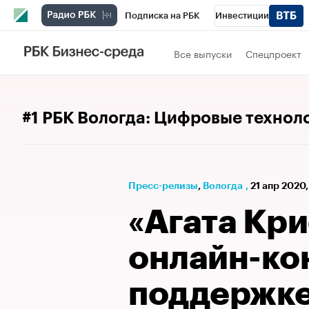
Подписка на РБК
Инвестиции
РБК Вино
Спорт
Школа управления
Все выпуски
Спецпроект
Национальные проекты
Город
Стил
Кредитные рейтинги
Франшизы
Га
#1 РБК Вологда: Цифровые технол
Проверка контрагентов
Политика
Э
Пресс-релизы
⁠,
Вологда
,
21 апр 2020,
«Агата Кри
онлайн-ко
поддержке