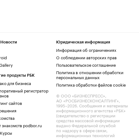
 Новости
Юридическая информация
Информация об ограничениях
roid
О соблюдении авторских прав
allery
Пользовательское соглашение
Политика в отношении обработки
гие продукты РБК
персональных данных
ако для бизнеса
Политика обработки файлов cookie
поративный регистратор
енов
© ООО «БИЗНЕСПРЕСС»,
АО «РОСБИЗНЕСКОНСАЛТИНГ»,
тинг сайтов
1995–2026
. Сообщения и материалы
.решения
информационного агентства «РБК»
(свидетельство о регистрации
комства
средства массовой информации
 знакомств podbor.ru
выдано Федеральной службой
по надзору в сфере связи,
 Курсы
информационных технологий