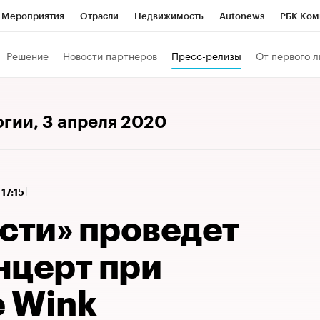
Мероприятия
Отрасли
Недвижимость
Autonews
РБК Ком
 РБК
РБК Образование
РБК Курсы
РБК Life
Тренды
Виз
Решение
Новости партнеров
Пресс-релизы
От первого л
ь
Крипто
РБК Бизнес-среда
Дискуссионный клуб
Исследо
зета
Спецпроекты СПб
Конференции СПб
Спецпроекты
огии
, 3 апреля 2020
кономика
Бизнес
Технологии и медиа
Финансы
Рынок на
 17:15
сти» проведет
нцерт при
 Wink