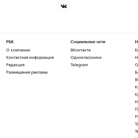
РБК
Социальные сети
Н
О компании
ВКонтакте
Е
Контактная информация
Одноклассники
Н
Редакция
Telegram
О
Размещение рекламы
Б
В
К
К
Н
П
Р
Т
Т