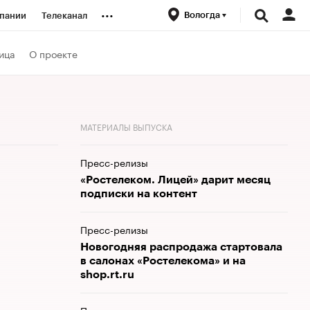
...
Вологда
пании
Телеканал
ионеры
ица
О проекте
вания
МАТЕРИАЛЫ ВЫПУСКА
личной валюты
Пресс-релизы
«Ростелеком. Лицей» дарит месяц
подписки на контент
Пресс-релизы
Новогодняя распродажа стартовала
в салонах «Ростелекома» и на
shop.rt.ru