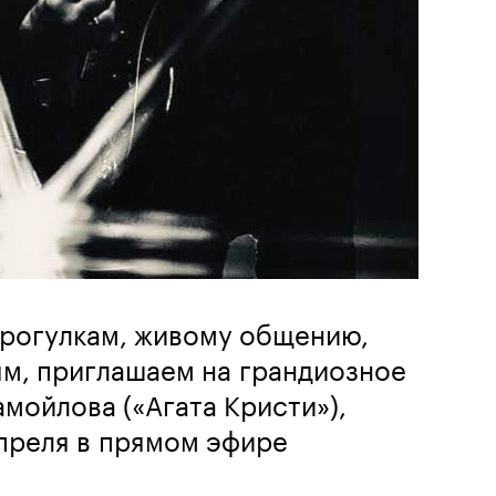
 прогулкам, живому общению,
ям, приглашаем на грандиозное
мойлова («Агата Кристи»),
преля в прямом эфире