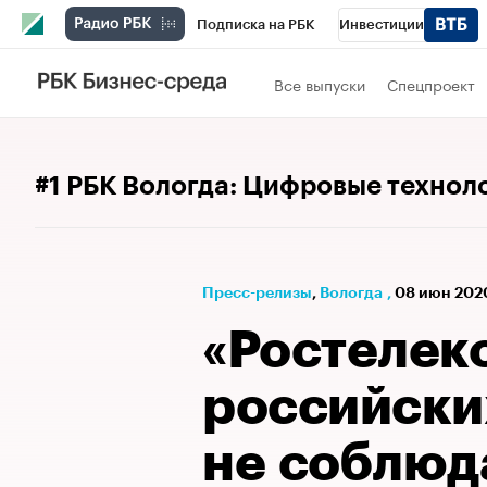
Подписка на РБК
Инвестиции
РБК Вино
Спорт
Школа управления
Все выпуски
Спецпроект
Национальные проекты
Город
Стил
Кредитные рейтинги
Франшизы
Га
#1 РБК Вологда: Цифровые технол
Проверка контрагентов
Политика
Э
Пресс-релизы
⁠,
Вологда
,
08 июн 2020
«Ростелек
российски
не соблюд