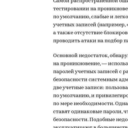
Самой распространенной ош
тестировании на проникновен
по умолчанию, слабые и легк
учетных записей (например, «
а также отсутствие блокиров
проводить атаки на подбор п
Основной недостаток, обнар
на проникновение, — исполь
паролей учетных записей с р
безопасности системным адм
две учетные записи: пользова
по умолчанию, и привилегир
по мере необходимости. Одна
ставят одинаковые пароли, ч
безопасности. Подобные нед
эксплуатируют в большинств