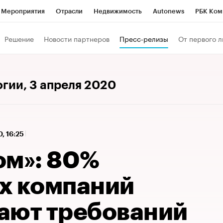
Мероприятия
Отрасли
Недвижимость
Autonews
РБК Ком
 РБК
РБК Образование
РБК Курсы
РБК Life
Тренды
Виз
Решение
Новости партнеров
Пресс-релизы
От первого л
ь
Крипто
РБК Бизнес-среда
Дискуссионный клуб
Исследо
зета
Спецпроекты СПб
Конференции СПб
Спецпроекты
огии
, 3 апреля 2020
кономика
Бизнес
Технологии и медиа
Финансы
Рынок на
, 16:25
ом»: 80%
х компаний
ают требований