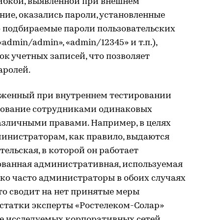
ибкой, выявленной при внешнем
ие, оказались пароли, установленные
о подбираемые пароли пользовательских
admin/admin», «admin/12345» и т.п.),
ок учетных записей, что позволяет
аролей.
уженный при внутреннем тестировании
зование сотрудниками одинаковых
азличными правами. Например, в целях
инистраторам, как правило, выдаются
тельская, в которой он работает
ованная административная, используемая
ко часто администраторы в обоих случаях
то сводит на нет принятые меры
остатки эксперты «Ростелеком-Солар»
е исследуемых корпоративных сетей.