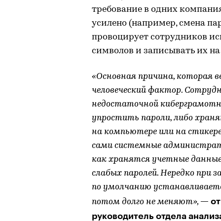
требование в одних компания
усилено (например, смена па
провоцирует сотрудников ис
символов и записывать их на
«Основная причина, которая 
человеческий фактор. Сотруд
недостаточной киберграмотн
упростить пароли, либо храня
на компьютере или на стикере
сами системные администрат
как хранятся учетные данные
слабых паролей. Нередко при з
по умолчанию устанавливаетс
— от
потом долго не меняют»,
руководитель отдела анали