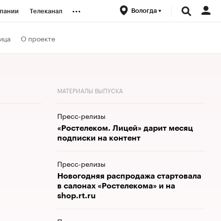
...
Вологда
пании
Телеканал
ионеры
ица
О проекте
вания
МАТЕРИАЛЫ ВЫПУСКА
личной валюты
Пресс-релизы
«Ростелеком. Лицей» дарит месяц
подписки на контент
Пресс-релизы
Новогодняя распродажа стартовала
в салонах «Ростелекома» и на
shop.rt.ru