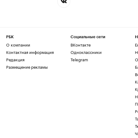
РБК
Социальные сети
Н
О компании
ВКонтакте
Е
Контактная информация
Одноклассники
Н
Редакция
Telegram
О
Размещение рекламы
Б
В
К
К
Н
П
Р
Т
Т
Ч