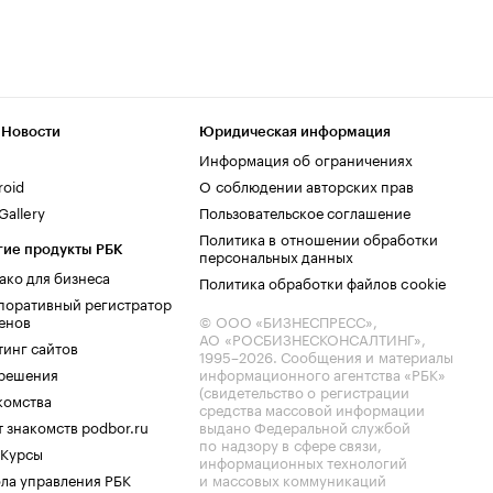
 Новости
Юридическая информация
Информация об ограничениях
roid
О соблюдении авторских прав
allery
Пользовательское соглашение
Политика в отношении обработки
гие продукты РБК
персональных данных
ако для бизнеса
Политика обработки файлов cookie
поративный регистратор
енов
© ООО «БИЗНЕСПРЕСС»,
АО «РОСБИЗНЕСКОНСАЛТИНГ»,
тинг сайтов
1995–2026
. Сообщения и материалы
.решения
информационного агентства «РБК»
(свидетельство о регистрации
комства
средства массовой информации
 знакомств podbor.ru
выдано Федеральной службой
по надзору в сфере связи,
 Курсы
информационных технологий
ла управления РБК
и массовых коммуникаций