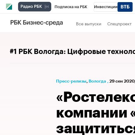
Подписка на РБК
Инвестиции
РБК Вино
Спорт
Школа управления
Все выпуски
Спецпроект
Национальные проекты
Город
Стил
Кредитные рейтинги
Франшизы
Га
#1 РБК Вологда: Цифровые технол
Проверка контрагентов
Политика
Э
Пресс-релизы
⁠,
Вологда
,
29 сен 2020
«Ростелек
компании 
защититьс