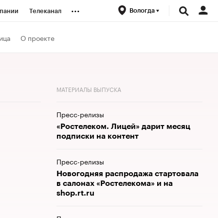
...
Вологда
пании
Телеканал
ионеры
ица
О проекте
вания
МАТЕРИАЛЫ ВЫПУСКА
личной валюты
Пресс-релизы
«Ростелеком. Лицей» дарит месяц
подписки на контент
Пресс-релизы
Новогодняя распродажа стартовала
в салонах «Ростелекома» и на
shop.rt.ru