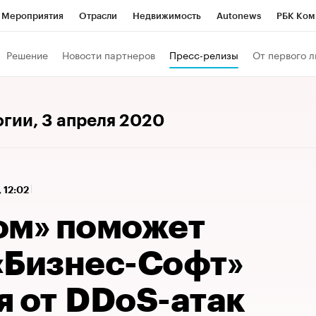
Мероприятия
Отрасли
Недвижимость
Autonews
РБК Ком
 РБК
РБК Образование
РБК Курсы
РБК Life
Тренды
Виз
Решение
Новости партнеров
Пресс-релизы
От первого л
ь
Крипто
РБК Бизнес-среда
Дискуссионный клуб
Исследо
зета
Спецпроекты СПб
Конференции СПб
Спецпроекты
огии
, 3 апреля 2020
кономика
Бизнес
Технологии и медиа
Финансы
Рынок на
, 12:02
ом» поможет
«Бизнес-Софт»
я от DDoS-атак