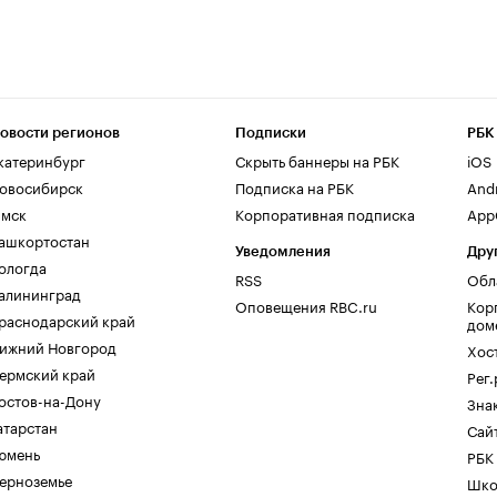
овости регионов
Подписки
РБК
катеринбург
Скрыть баннеры на РБК
iOS
овосибирск
Подписка на РБК
And
мск
Корпоративная подписка
AppG
ашкортостан
Уведомления
Дру
ологда
RSS
Обл
алининград
Оповещения RBC.ru
Кор
раснодарский край
дом
ижний Новгород
Хос
ермский край
Рег
остов-на-Дону
Зна
атарстан
Сайт
юмень
РБК
ерноземье
Шко